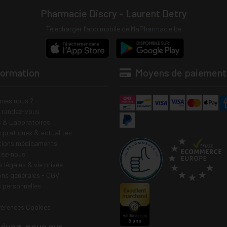
Pharmacie Discry - Laurent Detry
Télécharger l’app mobile de MaPharmacie.be
formation
Moyens de paiement
mes nous ?
e rendez-vous
 & Laboratoires
s pratiques & actualités
tions médicaments
tez-nous
 légales & vie privée
ons générales - CGV
 personnelles
férences Cookies
ivez-nous sur