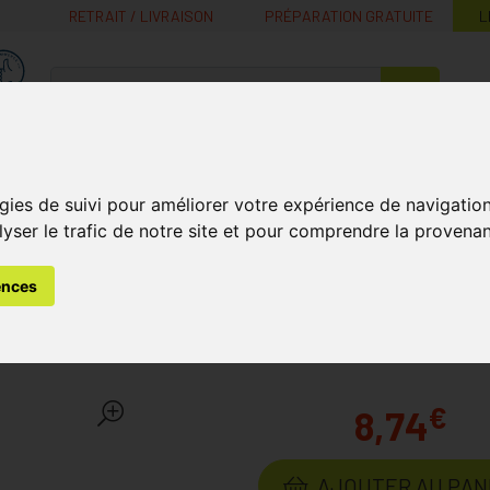
RETRAIT / LIVRAISON
PRÉPARATION GRATUITE
L
MaPharmacie.be ma santé, mes conseils, mes prix
Nutrition -
Soins Bébé et
Médecines
Minceur
B
Vitamines
Grossesse
naturelles
gies de suivi pour améliorer votre expérience de navigatio
lyser le trafic de notre site et pour comprendre la provenan
s
Soin des Lèvres
Hydratation
Caudalie Vinotherapist D
ences
pist Duo Stick Lèvres - C
€
8,74
AJOUTER AU PAN