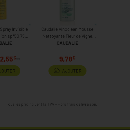
Spray Invisible
Caudalie Vinoclean Mousse
tion spf50 75ml
Nettoyante Fleur de Vigne
 Promo
DALIE
50ml Prix Permanent
CAUDALIE
€
€
12,55
9,78
**
JOUTER
AJOUTER
Tous les prix incluent la TVA – Hors frais de livraison.