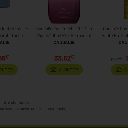
rfect Crème de
Caudalie Eau Fraiche Thé Des
Caudalie Sun 
e Anti-Taches
Vignes 100ml Prix Permanent
Haute Protec
50ml Prix
ALIE
CAUDALIE
Prix
CAU
anent
€
€
66
33,52
€
17,77
*
OUTER
AJOUTER
A
s notre pharmacie.
s heures d’ouverture de la pharmacie.