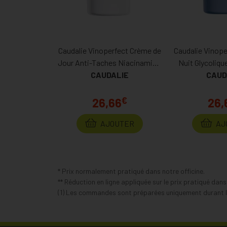
Caudalie Vinoperfect Crème de
Caudalie Vinope
Jour Anti-Taches Niacinamide
Nuit Glycoliqu
Recharge 50ml
CAUDALIE
Recharge 
CAUD
Perm
€
26,66
26,
AJOUTER
AJ
* Prix normalement pratiqué dans notre officine.
** Réduction en ligne appliquée sur le prix pratiqué dan
(1) Les commandes sont préparées uniquement durant le