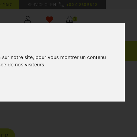
E MAG’
SERVICE CLIENT
+32 4 263 56 12
0
Mon
Mes
Mon
compte
favoris
panier
Ventes
andagisterie
Vétérinaire
Marques
Privées
n sur notre site, pour vous montrer un contenu
ce de nos visiteurs.
uo Stick Lèvres - Crème Mains
rème Mains
IER