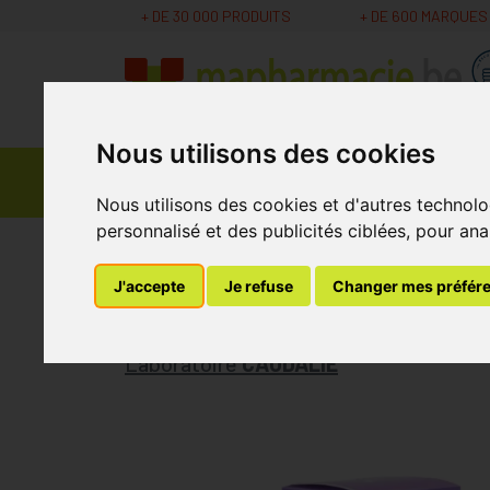
+ DE 30 000 PRODUITS
+ DE 600 MARQUES
Nous utilisons des cookies
Parapharmacie -
Promos
Médicaments
Cosmétiques
Nous utilisons des cookies et d'autres technolo
personnalisé et des publicités ciblées, pour ana
MaPharmacie.be
Parapharmacie - Cosmétique
J'accepte
Je refuse
Changer mes préfér
Caudalie Vinothera
Laboratoire
CAUDALIE