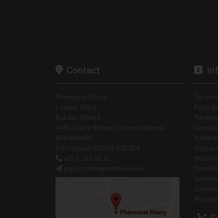
Contact
In
Pharmacie Discry
Qui som
Laurent Detry
Prise d
Rue des Alliés 2
Marques
4460 Grâce-Berleur (Grâce-Hollogne)
Conseil
APB 624601
Informa
N Entreprise BE0414.635.903
Contac
+32 4 263 56 12
Mentions
support
@
mapharmacie.be
Conditi
Données
Cookies
Mes pré
Su