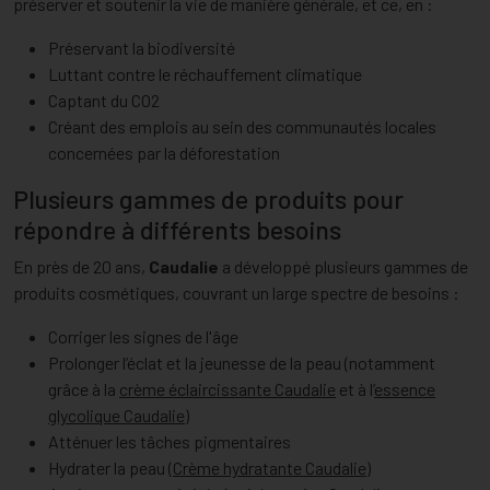
préserver et soutenir la vie de manière générale, et ce, en :
Préservant la biodiversité
Luttant contre le réchauffement climatique
Captant du CO2
Créant des emplois au sein des communautés locales
concernées par la déforestation
Plusieurs gammes de produits pour
répondre à différents besoins
En près de 20 ans,
Caudalie
a développé plusieurs gammes de
produits cosmétiques, couvrant un large spectre de besoins :
Corriger les signes de l'âge
Prolonger l’éclat et la jeunesse de la peau (notamment
grâce à la
crème éclaircissante Caudalie
et à l’
essence
glycolique Caudalie
)
Atténuer les tâches pigmentaires
Hydrater la peau (
Crème hydratante Caudalie
)