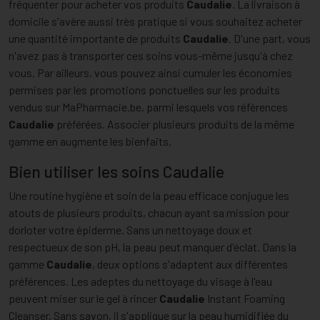
fréquenter pour acheter vos produits
Caudalie
. La livraison à
domicile s'avère aussi très pratique si vous souhaitez acheter
une quantité importante de produits
Caudalie
. D'une part, vous
n'avez pas à transporter ces soins vous-même jusqu'à chez
vous. Par ailleurs, vous pouvez ainsi cumuler les économies
permises par les promotions ponctuelles sur les produits
vendus sur MaPharmacie.be, parmi lesquels vos références
Caudalie
préférées. Associer plusieurs produits de la même
gamme en augmente les bienfaits.
Bien utiliser les soins Caudalie
Une routine hygiène et soin de la peau efficace conjugue les
atouts de plusieurs produits, chacun ayant sa mission pour
dorloter votre épiderme. Sans un nettoyage doux et
respectueux de son pH, la peau peut manquer d'éclat. Dans la
gamme
Caudalie
, deux options s'adaptent aux différentes
préférences. Les adeptes du nettoyage du visage à l'eau
peuvent miser sur le gel à rincer
Caudalie
Instant Foaming
Cleanser. Sans savon, il s'applique sur la peau humidifiée du