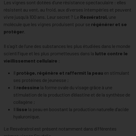
Les vignes sont dotées d’une résistance spectaculaire : elles
résistent au vent, au froid, aux diverses intempéries et peuvent
vivre jusqu’à 100 ans. Leur secret ? Le
Resvératrol,
une
molécule que les vignes produisent pour se
régénérer et se
protéger
.
Il s’agit de l’une des substances les plus étudiées dans le monde
scientifique et les plus prometteuses dans la
lutte contre le
vieillissement cellulaire
:
Il
protège, régénère et
raffermit la peau
en stimulant
ses protéines de jeunesse ;
Il
redessine
la forme ovale du visage grâce à une
stimulation de la production d’élastine et de la synthèse de
collagène ;
Il
lisse
la peau en boostant la production naturelle d’acide
hyaluronique.
Le Resvératrol est présent notamment dans différentes
crèmes visage Caudalie
.