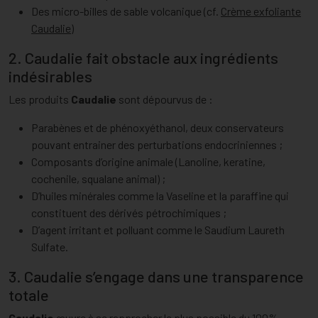
Des micro-billes de sable volcanique (cf.
Crème exfoliante
Caudalie
)
2. Caudalie fait obstacle aux ingrédients
indésirables
Les produits
Caudalie
sont dépourvus de :
Parabènes et de phénoxyéthanol, deux conservateurs
pouvant entrainer des perturbations endocriniennes ;
Composants d’origine animale (Lanoline, keratine,
cochenile, squalane animal) ;
D’huiles minérales comme la Vaseline et la paraffine qui
constituent des dérivés pétrochimiques ;
D’agent irritant et polluant comme le Saudium Laureth
Sulfate.
3. Caudalie s’engage dans une transparence
totale
Caudalie
œuvre à se rapprocher le plus possible du 100%