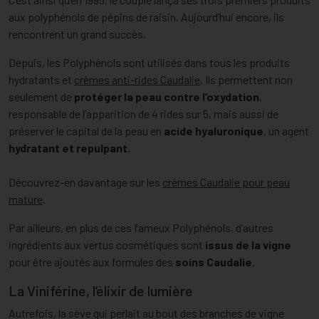
aux polyphénols de pépins de raisin. Aujourd’hui encore, ils
rencontrent un grand succès.
Depuis, les Polyphénols sont utilisés dans tous les produits
hydratants et
crèmes anti-rides Caudalie
. Ils permettent non
seulement de
protéger la peau contre l’oxydation
,
responsable de l’apparition de 4 rides sur 5, mais aussi de
préserver le capital de la peau en
acide hyaluronique
, un agent
hydratant et repulpant
.
Découvrez-en davantage sur les
crèmes Caudalie pour peau
mature
.
Par ailleurs, en plus de ces fameux Polyphénols, d’autres
ingrédients aux vertus cosmétiques sont
issus de la vigne
pour être ajoutés aux formules des
soins Caudalie
.
La Viniférine, l’élixir de lumière
Autrefois, la sève qui perlait au bout des branches de vigne