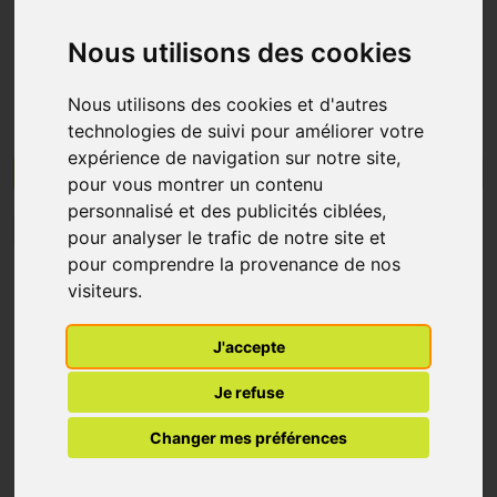
Nous utilisons des cookies
Caudalie, la Nature au cœur d’une
cosmétique d’excellence
Nous utilisons des cookies et d'autres
«
Je crois en une cosmétique ultra efficace, clean, chic et
technologies de suivi pour améliorer votre
raisonnée. J’ai voulu créer une nouvelle cosmétique, offrir
expérience de navigation sur notre site,
Menu/Filtres
le juste équilibre entre efficacité, naturalité et
pour vous montrer un contenu
sensorialité.
», raconte Mathilde Thomas, fondatrice de
personnalisé et des publicités ciblées,
Caudalie.
1
2
3
4
5
6
7
8
9
10
pour analyser le trafic de notre site et
pour comprendre la provenance de nos
visiteurs.
%
-34
J'accepte
Je refuse
Changer mes préférences