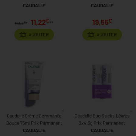
Nettoyage Prix Permanent
CAUDALIE
CAUDALIE
Permanent
€
€
11,22
19,55
**
€
17,03
*
AJOUTER
AJOUTER
Caudalie Crème Gommante
Caudalie Duo Sticks Lèvres
Douce 75ml Prix Permanent
2x4,5g Prix Permanent
CAUDALIE
CAUDALIE