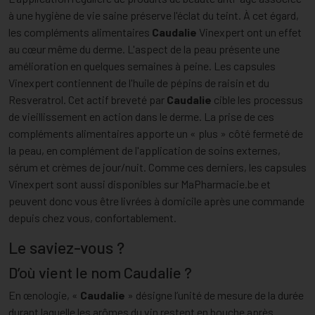
à une hygiène de vie saine préserve l'éclat du teint. À cet égard,
les compléments alimentaires
Caudalie
Vinexpert ont un effet
au cœur même du derme. L'aspect de la peau présente une
amélioration en quelques semaines à peine. Les capsules
Vinexpert contiennent de l'huile de pépins de raisin et du
Resveratrol. Cet actif breveté par
Caudalie
cible les processus
de vieillissement en action dans le derme. La prise de ces
compléments alimentaires apporte un « plus » côté fermeté de
la peau, en complément de l'application de soins externes,
sérum et crèmes de jour/nuit. Comme ces derniers, les capsules
Vinexpert sont aussi disponibles sur MaPharmacie.be et
peuvent donc vous être livrées à domicile après une commande
depuis chez vous, confortablement.
Le saviez-vous ?
D’où vient le nom Caudalie ?
En œnologie, «
Caudalie
» désigne l’unité de mesure de la durée
durant laquelle les arômes du vin restent en bouche après