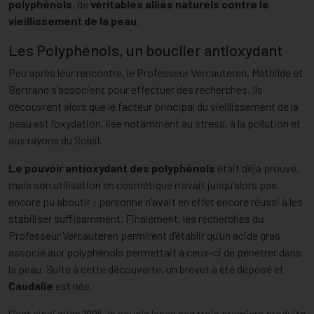
polyphénols
, de
véritables alliés naturels contre le
vieillissement de la peau
.
Les Polyphénols, un bouclier antioxydant
Peu après leur rencontre, le Professeur Vercauteren, Mathilde et
Bertrand s’associent pour effectuer des recherches. Ils
découvrent alors que le facteur principal du vieillissement de la
peau est l’oxydation, liée notamment au stress, à la pollution et
aux rayons du Soleil.
Le pouvoir antioxydant des polyphénols
était déjà prouvé,
mais son utilisation en cosmétique n’avait jusqu’alors pas
encore pu aboutir : personne n’avait en effet encore réussi à les
stabiliser suffisamment. Finalement, les recherches du
Professeur Vercauteren permirent d’établir qu’un acide gras
associé aux polyphénols permettait à ceux-ci de pénétrer dans
la peau. Suite à cette découverte, un brevet a été déposé et
Caudalie
est née.
C’est ainsi qu’en 1995, le couple lança ses trois premiers produits