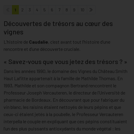
1
2
3
4
5
6
7
8
9
10
Découvertes de trésors au cœur des
vignes
L’histoire de
Caudalie
, c’est avant tout l’histoire d’une
rencontre et d’une découverte cruciale.
« Savez-vous que vous jetez des trésors ? »
Dans les années 1990, le domaine des Vignes du Château Smith
Haut Lafitte appartenait à la famille de Mathilde Thomas. En
1993, Mathilde et son compagnon Bertrand rencontrent le
Professeur Joseph Vercauteren, le directeur de l’Université de
pharmacie de Bordeaux. En découvrant que pour fabriquer du
vin blanc, les raisins étaient nettoyés de leurs pépins et que
ceux-ci étaient jetés à la poubelle, le Professeur Vercauteren
interpella le couple en expliquant que ces pépins constituaient
l’un des plus puissants antioxydants du monde végétal : les