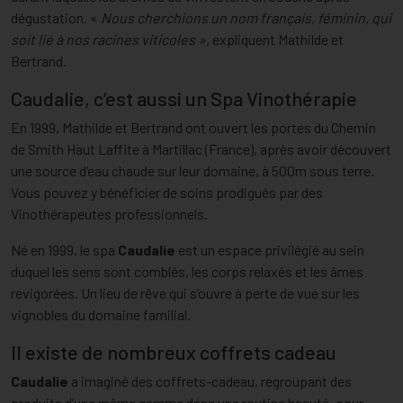
dégustation. «
Nous cherchions un nom français, féminin, qui
soit lié à nos racines viticoles »,
expliquent Mathilde et
Bertrand.
Caudalie, c’est aussi un Spa Vinothérapie
En 1999, Mathilde et Bertrand ont ouvert les portes du Chemin
de Smith Haut Laffite à Martillac (France), après avoir découvert
une source d’eau chaude sur leur domaine, à 500m sous terre.
Vous pouvez y bénéficier de soins prodigués par des
Vinothérapeutes professionnels.
Né en 1999, le spa
Caudalie
est un espace privilégié au sein
duquel les sens sont comblés, les corps relaxés et les âmes
revigorées. Un lieu de rêve qui s’ouvre à perte de vue sur les
vignobles du domaine familial.
Il existe de nombreux coffrets cadeau
Caudalie
a imaginé des coffrets-cadeau, regroupant des
produits d’une même gamme dans une routine beauté, pour