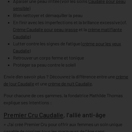
Apaiser une peau irritée (voir les soins
Caudalie pour peau
sensible
)
Bien nettoyer et démaquiller la peau
En finir avec les imperfections et la brillance excessive (cf.
Crème Caudalie pour peau grasse
et la
crème matifiante
Caudalie
)
Lutter contre les signes de fatigue (
crème pour les yeux
Caudalie
)
Retrouver un corps ferme et tonique
Protéger sa peau contre le soleil
Envie d’en savoir plus ? Découvrez la différence entre une
crème
de jour Caudalie
et une
crème de nuit Caudalie
.
Pour chacune de ces gammes, la fondatrice Mathilde Thomas
explique ses intentions :
Premier Cru Caudalie
, l’allié anti-âge
« J’ai créé Premier Cru pour offrir aux femmes un soin unique
capable de corriger tous les marqueurs de l'âge sans