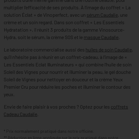
multiplier l’efficacité de ses produits. À l’image du coffret « La
solution Éclat » de Vinoperfect, avec un
sérum Caudalie
, une
crème et un soin regard. Dans son coffret « Les Essentiels
Hydratation », il réunit 3 produits de la gamme Vinosource-
Hydra, soit le sérum, la crème SOS et le
masque Caudalie
.
Le laboratoire commercialise aussi des
huiles de soin Caudalie
,
qu’il n’hésite pas à réunir en un coffret-cadeau, à l’image de «
Les Essentiels Eclat Illuminateurs » qui combine l’huile de soin
Soleil des Vignes pour nourrir et illuminer la peau, le gel douche
Soleil de Vignes pour nettoyer en douceur et la crème Yeux
Premier Cru pour réduire les poches et illuminer le contour des
yeux.
Envie de faire plaisir à vos proches ? Optez pour les
coffrets
Cadeau Caudalie
.
* Prix normalement pratiqué dans notre officine.
** Réduction en ligne appliquée sur le prix pratiqué dans notre