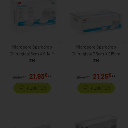
Micropore Sparadrap
Micropore Sparadrap
Chirurgical 5cm X 9,14 M
Chirurgical 7,5cm X 915cm
3M
3M
€
€
21,93
21,25
**
**
€
€
23,29
*
22,61
*
AJOUTER
AJOUTER