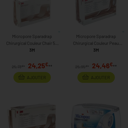
Micropore Sparadrap
Micropore Sparadrap
Chirurgical Couleur Chair 50
Chirurgical Couleur Peau
Mm X 9,14 M
3M
1,25cm X 915cm
3M
€
€
24,25
24,46
**
**
€
€
25,73
*
25,95
*
AJOUTER
AJOUTER