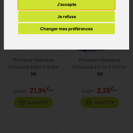
J'accepte
Je refuse
Changer mes préférences
Micropore Sparadrap
Micropore Sparadrap
Chirurgical 2,5cm X 9,14m
Chirurgical 2.5 Cm X 500 Cm
3M
3M
€
€
21,94
2,26
**
**
€
€
23,30
*
2,40
*
AJOUTER
AJOUTER