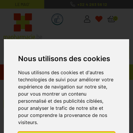
LE MAG’
+32 4 263 56 12
MaPharmacie.be ma santé, mes conse
0
Nous utilisons des cookies
Promos
Produits
Nous utilisons des cookies et d'autres
technologies de suivi pour améliorer votre
expérience de navigation sur notre site,
3M
pour vous montrer un contenu
personnalisé et des publicités ciblées,
Menu/Filtres
pour analyser le trafic de notre site et
pour comprendre la provenance de nos
5
8
9
10
11
12
13
15
20
visiteurs.