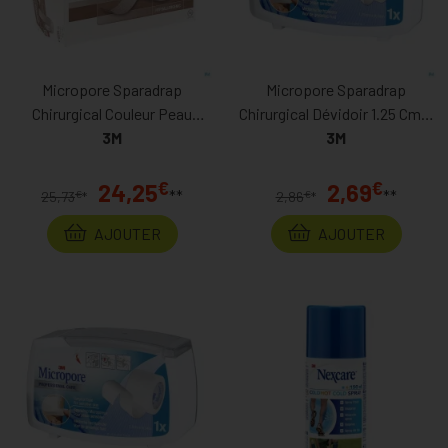
Micropore Sparadrap
Micropore Sparadrap
Chirurgical Couleur Peau
Chirurgical Dévidoir 1.25 Cm X
2,5cm X 915cm
3M
915cm
3M
€
€
24,25
2,69
**
**
€
€
25,73
*
2,86
*
AJOUTER
AJOUTER