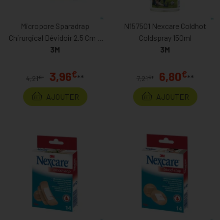
Micropore Sparadrap
N157501 Nexcare Coldhot
Chirurgical Dévidoir 2.5 Cm X
Coldspray 150ml
915cm
3M
3M
€
€
3,96
6,80
**
**
€
€
4,21
*
7,21
*
AJOUTER
AJOUTER