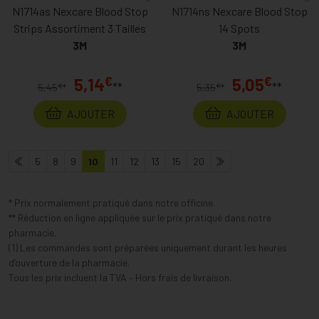
N1714as Nexcare Blood Stop
N1714ns Nexcare Blood Stop
Strips Assortiment 3 Tailles
14 Spots
3M
3M
€
€
5,14
5,05
**
**
€
€
5,45
*
5,35
*
AJOUTER
AJOUTER
5
8
9
10
11
12
13
15
20
* Prix normalement pratiqué dans notre officine.
** Réduction en ligne appliquée sur le prix pratiqué dans notre
pharmacie.
(1) Les commandes sont préparées uniquement durant les heures
d’ouverture de la pharmacie.
Tous les prix incluent la TVA – Hors frais de livraison.