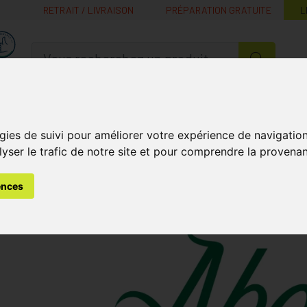
RETRAIT / LIVRAISON
PRÉPARATION GRATUITE
L
MaPharmacie.be ma santé, mes conseils, mes prix
Nutrition -
Soins Bébé et
Médecines
Minceur
B
Vitamines
Grossesse
naturelles
gies de suivi pour améliorer votre expérience de navigatio
lyser le trafic de notre site et pour comprendre la provenan
ences