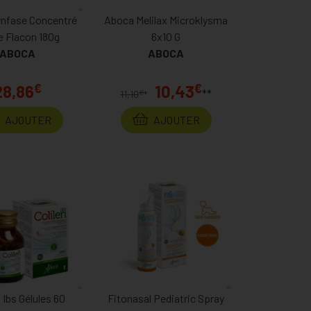
nfase Concentré
Aboca Melilax Microklysma
e Flacon 180g
6x10 G
ABOCA
ABOCA
€
€
28,86
10,43
**
€
11,10
*
AJOUTER
AJOUTER
n Ibs Gélules 60
Fitonasal Pediatric Spray