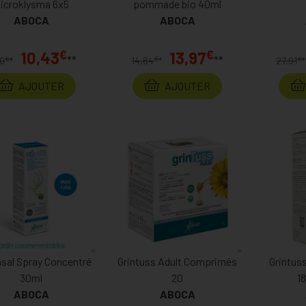
icroklysma 6x5
pommade bio 40ml
ABOCA
ABOCA
€
€
10,43
13,97
**
**
€
€
€
10
*
14,84
*
27,91
*
AJOUTER
AJOUTER
asal Spray Concentré
Grintuss Adult Comprimés
Grintuss
30ml
20
1
ABOCA
ABOCA