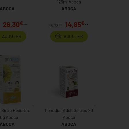
125ml Aboca
ABOCA
ABOCA
€
€
26,30
14,85
**
**
€
15,78
*
AJOUTER
AJOUTER
 Sirop Pediatric
Lenodiar Adult Gélules 20
80g Aboca
Aboca
ABOCA
ABOCA