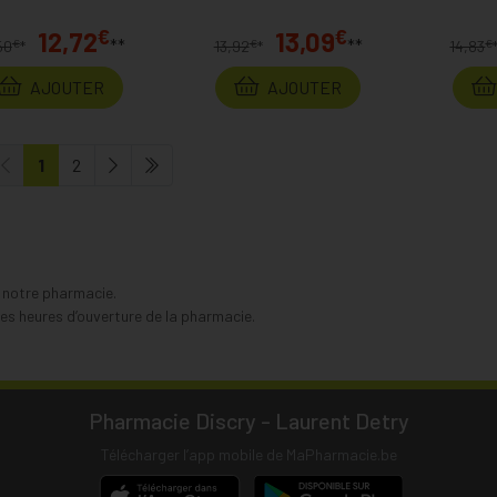
€
€
12,72
13,09
**
**
€
€
€
50
*
13,92
*
14,83
AJOUTER
AJOUTER
1
2
s notre pharmacie.
s heures d’ouverture de la pharmacie.
Pharmacie Discry - Laurent Detry
Télécharger l’app mobile de MaPharmacie.be