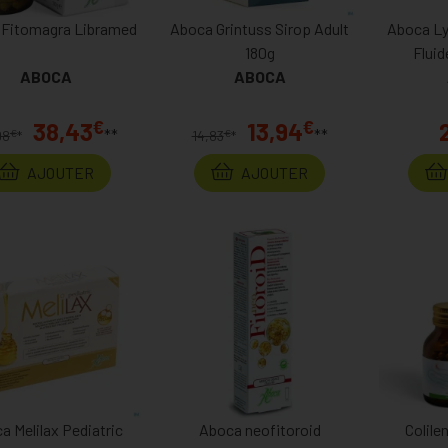
 Fitomagra Libramed
Aboca Grintuss Sirop Adult
Aboca Ly
180g
Fluid
ABOCA
ABOCA
€
€
38,43
13,94
**
**
€
€
98
*
14,83
*
AJOUTER
AJOUTER
a Melilax Pediatric
Aboca neofitoroid
Colile