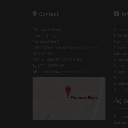
Contact
In
Pharmacie Discry
Qui som
Laurent Detry
Prise d
Rue des Alliés 2
Marques
4460 Grâce-Berleur (Grâce-Hollogne)
Conseil
APB 624601
Informa
N Entreprise BE0414.635.903
Contac
+32 4 263 56 12
Mentions
support
@
mapharmacie.be
Conditi
Données
Cookies
Mes pré
Su
Facebo
Instagr