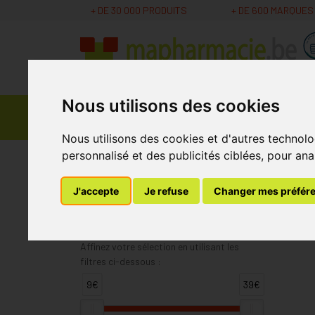
+ DE 30 000 PRODUITS
+ DE 600 MARQUES
Nous utilisons des cookies
Parapharmacie -
Promos
Médicaments
Cosmétiques
Nous utilisons des cookies et d'autres technolo
personnalisé et des publicités ciblées, pour ana
MaPharmacie.be
Aboca
J'accepte
Je refuse
Changer mes préfér
Aboca
Affinez votre sélection en utilisant les
filtres ci-dessous :
9€
39€