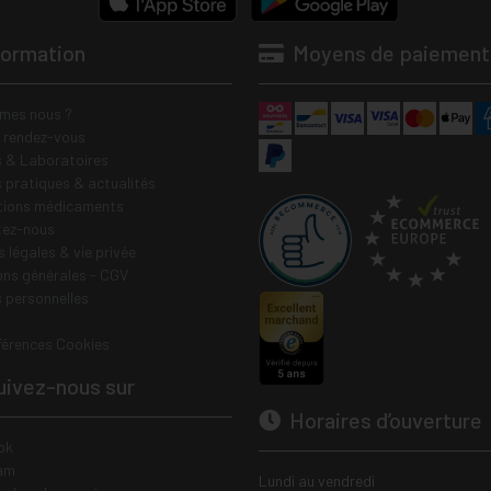
formation
Moyens de paiement
mes nous ?
e rendez-vous
 & Laboratoires
s pratiques & actualités
tions médicaments
tez-nous
 légales & vie privée
ons générales - CGV
 personnelles
férences Cookies
ivez-nous sur
Horaires d’ouverture
ok
am
Lundi au vendredi