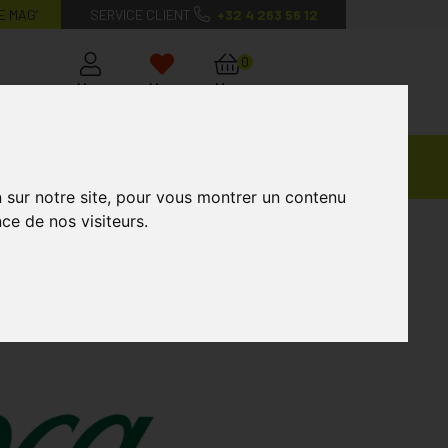
E MAG’
SERVICE CLIENT
+32 4 263 56 12
0
Mon
Mes
Mon
compte
favoris
panier
Ventes
andagisterie
Vétérinaire
Marques
Privées
n sur notre site, pour vous montrer un contenu
ce de nos visiteurs.