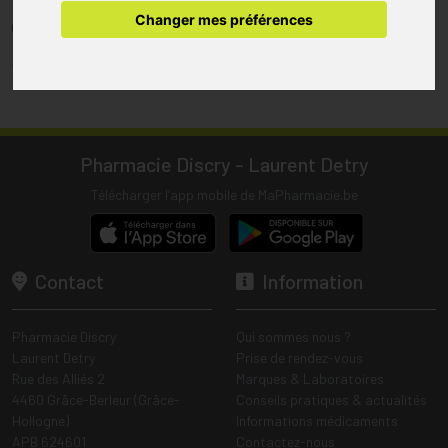
pharmacie.
Changer mes préférences
(1) Les commandes sont préparées uniquement durant les heures
d’ouverture de la pharmacie.
Tous les prix incluent la TVA – Hors frais de livraison.
Pharmacie Discry - Laurent Detry
Télécharger l’app mobile de MaPharmacie.be
Contact
Information
Pharmacie Discry
Qui sommes nous ?
Laurent Detry
Prise de rendez-vous
Rue des Alliés 2
Marques & Laboratoires
4460 Grâce-Berleur (Grâce-
Conseils pratiques & actualités
Hollogne)
Informations médicaments
APB 624601
Contactez-nous