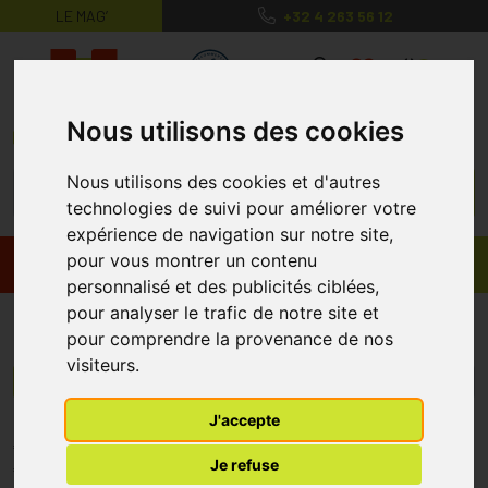
LE MAG’
+32 4 263 56 12
MaPharmacie.be ma santé, mes conse
0
Nous utilisons des cookies
Nous utilisons des cookies et d'autres
technologies de suivi pour améliorer votre
expérience de navigation sur notre site,
pour vous montrer un contenu
Promos
Produits
personnalisé et des publicités ciblées,
pour analyser le trafic de notre site et
Acidozol
pour comprendre la provenance de nos
visiteurs.
Menu/Filtres
J'accepte
* Prix normalement pratiqué dans notre officine.
Je refuse
** Réduction en ligne appliquée sur le prix pratiqué dans notre