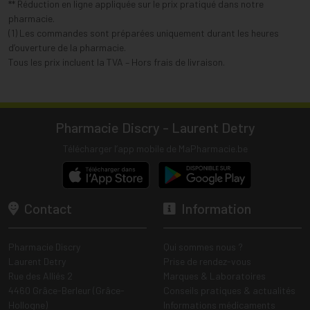
** Réduction en ligne appliquée sur le prix pratiqué dans notre
pharmacie.
(1) Les commandes sont préparées uniquement durant les heures
d’ouverture de la pharmacie.
Tous les prix incluent la TVA – Hors frais de livraison.
Pharmacie Discry - Laurent Detry
Télécharger l’app mobile de MaPharmacie.be
Contact
Information
Pharmacie Discry
Qui sommes nous ?
Laurent Detry
Prise de rendez-vous
Rue des Alliés 2
Marques & Laboratoires
4460 Grâce-Berleur (Grâce-
Conseils pratiques & actualités
Hollogne)
Informations médicaments