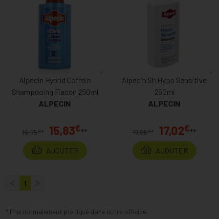
Alpecin Hybrid Coffein
Alpecin Sh Hypo Sensitive
Shampooing Flacon 250ml
250ml
ALPECIN
ALPECIN
€
€
15,83
17,02
**
**
€
€
16,75
*
17,96
*
AJOUTER
AJOUTER
1
* Prix normalement pratiqué dans notre officine.