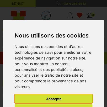
LE MAG’
+32 4 263 56 12
MaPharmacie.be ma santé, mes conse
0
Nous utilisons des cookies
Nous utilisons des cookies et d'autres
technologies de suivi pour améliorer votre
expérience de navigation sur notre site,
Promos
Produits
pour vous montrer un contenu
personnalisé et des publicités ciblées,
Alpecin
pour analyser le trafic de notre site et
pour comprendre la provenance de nos
Menu/Filtres
visiteurs.
1
J'accepte