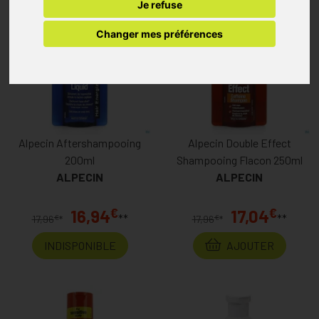
Je refuse
Changer mes préférences
Alpecin Aftershampooing
Alpecin Double Effect
200ml
Shampooing Flacon 250ml
ALPECIN
ALPECIN
€
€
16,94
17,04
**
**
€
€
17,96
*
17,96
*
INDISPONIBLE
AJOUTER