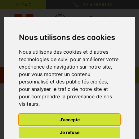
LE MAG’
+32 4 263 56 12
MaPharmacie.be ma santé, mes conse
0
Nous utilisons des cookies
Nous utilisons des cookies et d'autres
technologies de suivi pour améliorer votre
expérience de navigation sur notre site,
pour vous montrer un contenu
Promos
Produits
personnalisé et des publicités ciblées,
pour analyser le trafic de notre site et
Alphaprotect
pour comprendre la provenance de nos
visiteurs.
Menu/Filtres
J'accepte
* Prix normalement pratiqué dans notre officine.
Je refuse
** Réduction en ligne appliquée sur le prix pratiqué dans notre