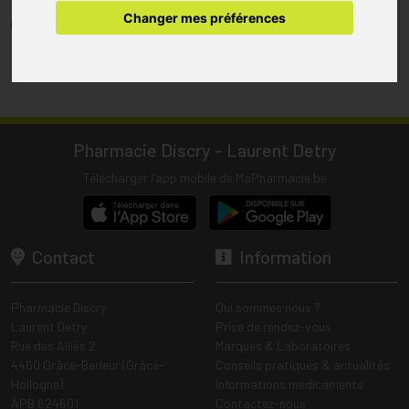
pharmacie.
Changer mes préférences
(1) Les commandes sont préparées uniquement durant les heures
d’ouverture de la pharmacie.
Tous les prix incluent la TVA – Hors frais de livraison.
Pharmacie Discry - Laurent Detry
Télécharger l’app mobile de MaPharmacie.be
Contact
Information
Pharmacie Discry
Qui sommes nous ?
Laurent Detry
Prise de rendez-vous
Rue des Alliés 2
Marques & Laboratoires
4460 Grâce-Berleur (Grâce-
Conseils pratiques & actualités
Hollogne)
Informations médicaments
APB 624601
Contactez-nous