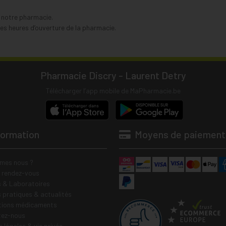
s notre pharmacie.
s heures d’ouverture de la pharmacie.
Pharmacie Discry - Laurent Detry
Télécharger l’app mobile de MaPharmacie.be
formation
Moyens de paiement
mes nous ?
e rendez-vous
 & Laboratoires
s pratiques & actualités
tions médicaments
tez-nous
 légales & vie privée