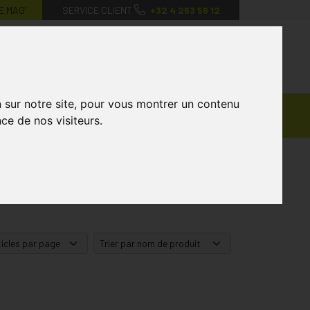
E MAG’
SERVICE CLIENT
+32 4 263 56 12
0
Mon
Mes
Mon
compte
favoris
panier
n sur notre site, pour vous montrer un contenu
Ventes
andagisterie
Vétérinaire
Marques
ce de nos visiteurs.
Privées