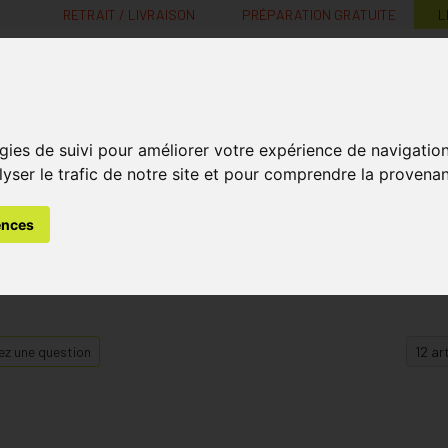
RETRAIT / LIVRAISON
PRÉPARATION GRATUITE
L
MaPharmacie.be ma santé, mes conseils, mes prix
gies de suivi pour améliorer votre expérience de navigatio
Nutrition -
Soins Bébé et
Médecines
Minceur
B
lyser le trafic de notre site et pour comprendre la provenan
Vitamines
Grossesse
naturelles
ences
z une question