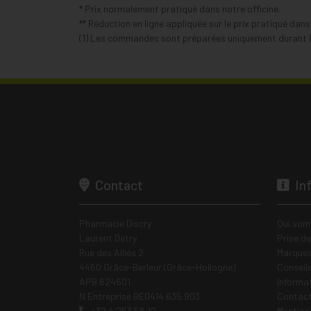
* Prix normalement pratiqué dans notre officine.
** Réduction en ligne appliquée sur le prix pratiqué dan
(1) Les commandes sont préparées uniquement durant le
Contact
In
Pharmacie Discry
Qui som
Laurent Detry
Prise d
Rue des Alliés 2
Marques
4460 Grâce-Berleur (Grâce-Hollogne)
Conseil
APB 624601
Informa
N Entreprise BE0414.635.903
Contac
+32 4 263 56 12
Mentions