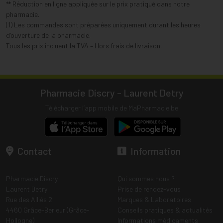
** Réduction en ligne appliquée sur le prix pratiqué dans notre
pharmacie.
(1) Les commandes sont préparées uniquement durant les heures
d’ouverture de la pharmacie.
Tous les prix incluent la TVA – Hors frais de livraison.
Pharmacie Discry - Laurent Detry
Télécharger l’app mobile de MaPharmacie.be
Contact
Information
Pharmacie Discry
Qui sommes nous ?
Laurent Detry
Prise de rendez-vous
Rue des Alliés 2
Marques & Laboratoires
4460 Grâce-Berleur (Grâce-
Conseils pratiques & actualités
Hollogne)
Informations médicaments