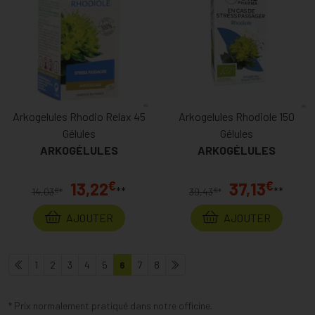
Arkogelules Rhodio Relax 45
Arkogelules Rhodiole 150
Gélules
Gélules
ARKOGÉLULES
ARKOGÉLULES
€
€
13,22
37,13
**
**
€
€
14,03
*
39,43
*
AJOUTER
AJOUTER
1
2
3
4
5
6
7
8
* Prix normalement pratiqué dans notre officine.