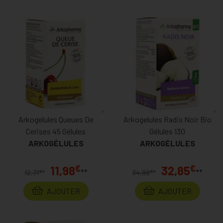
Arkogelules Queues De
Arkogelules Radis Noir Bio
Cerises 45 Gélules
Gélules 130
ARKOGÉLULES
ARKOGÉLULES
€
€
11,98
32,85
**
**
€
€
12,71
*
34,88
*
AJOUTER
AJOUTER