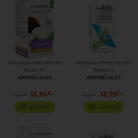
Arkogelules Radis Noir Bio
Arkogelules Reine Pres Bio
Gélules 40
Gélules 45
ARKOGÉLULES
ARKOGÉLULES
€
€
13,34
13,79
**
**
€
€
14,13
*
14,64
*
AJOUTER
AJOUTER