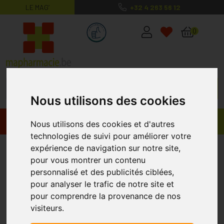
LE MAG’
+32 4 263 56 12
MaPharmacie.be ma santé, mes conse
0
Nous utilisons des cookies
Promos
Produits
Nous utilisons des cookies et d'autres
technologies de suivi pour améliorer votre
Arkogélules
expérience de navigation sur notre site,
pour vous montrer un contenu
personnalisé et des publicités ciblées,
pour analyser le trafic de notre site et
pour comprendre la provenance de nos
visiteurs.