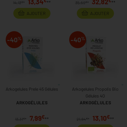
€
€
13,34
32,82
**
**
€
€
14,13
*
35,69
*
AJOUTER
AJOUTER
%
%
-40
-40
Arkogelules Prele 45 Gélules
Arkogelules Propolis Bio
Gélules 40
ARKOGÉLULES
ARKOGÉLULES
€
€
7,99
13,10
**
**
€
€
13,31
*
21,84
*