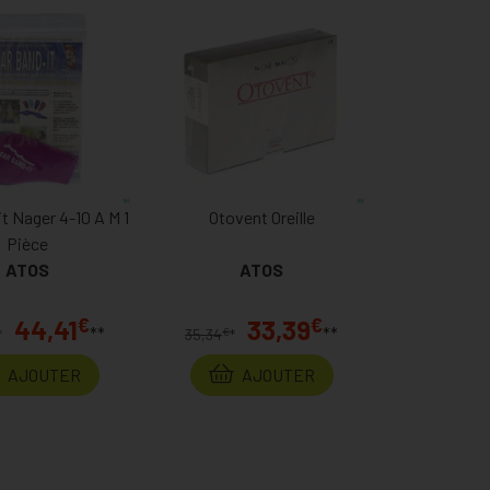
t Nager 4-10 A M 1
Otovent Oreille
Pièce
ATOS
ATOS
€
€
44,41
33,39
**
**
€
*
35,34
*
AJOUTER
AJOUTER