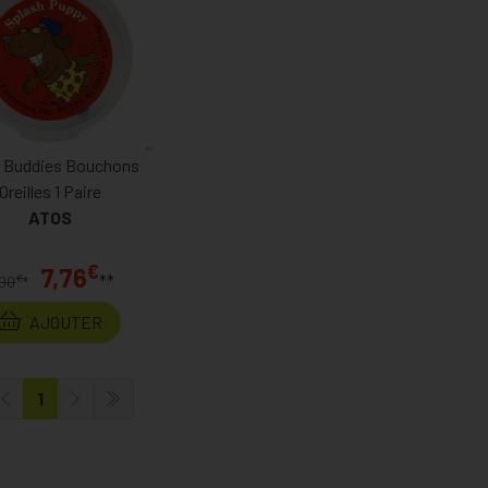
y Buddies Bouchons
Oreilles 1 Paire
ATOS
€
7,76
**
€
,00
*
AJOUTER
1