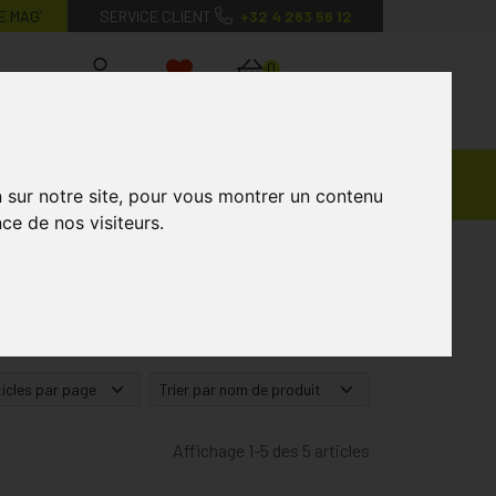
E MAG’
SERVICE CLIENT
+32 4 263 56 12
0
Mon
Mes
Mon
compte
favoris
panier
Ventes
andagisterie
Vétérinaire
Marques
n sur notre site, pour vous montrer un contenu
Privées
ce de nos visiteurs.
Affichage 1-5 des 5 articles