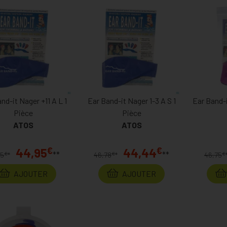
nd-it Nager +11 A L 1
Ear Band-it Nager 1-3 A S 1
Ear Band-i
Pièce
Pièce
ATOS
ATOS
€
€
44,95
44,44
**
**
€
€
€
75
*
46,78
*
46,75
AJOUTER
AJOUTER