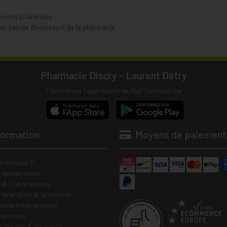
s notre pharmacie.
s heures d’ouverture de la pharmacie.
Pharmacie Discry - Laurent Detry
Télécharger l’app mobile de MaPharmacie.be
formation
Moyens de paiement
mes nous ?
e rendez-vous
 & Laboratoires
s pratiques & actualités
tions médicaments
tez-nous
 légales & vie privée