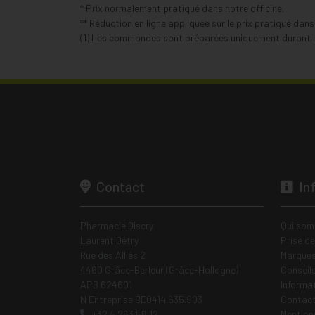
* Prix normalement pratiqué dans notre officine.
** Réduction en ligne appliquée sur le prix pratiqué dan
(1) Les commandes sont préparées uniquement durant le
Contact
In
Pharmacie Discry
Qui som
Laurent Detry
Prise d
Rue des Alliés 2
Marques
4460 Grâce-Berleur (Grâce-Hollogne)
Conseil
APB 624601
Informa
N Entreprise BE0414.635.903
Contac
+32 4 263 56 12
Mentions