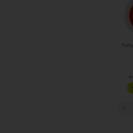
Putt
8