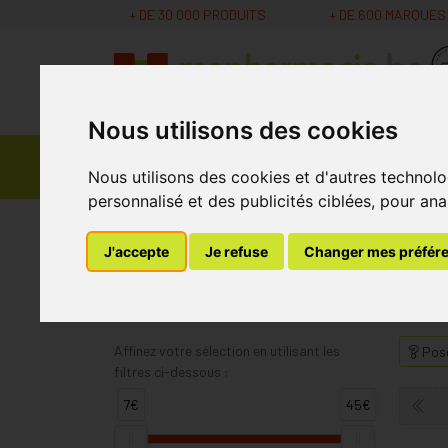
+ DE 30 000 PRODUITS
+ DE 600 MARQUES
Nous utilisons des cookies
Parapharmacie -
Promos
Médicaments
Nous utilisons des cookies et d'autres technolo
Cosmétiques
personnalisé et des publicités ciblées, pour ana
MaPharmacie.be
Atos
J'accepte
Je refuse
Changer mes préfér
Atos
Affinez votre sélection en utilisant les
Pose
filtres ci-dessous :
7€
45€