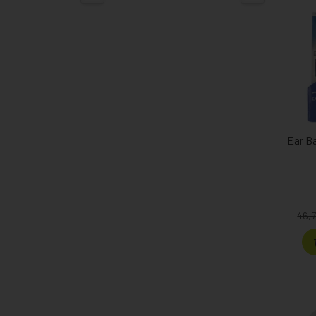
Ear Ba
46,