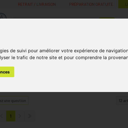
RETRAIT / LIVRAISON
PRÉPARATION GRATUITE
L
MaPharmacie.be ma santé, mes conseils, mes prix
Nutrition -
Soins Bébé et
Médecines
Minceur
B
gies de suivi pour améliorer votre expérience de navigatio
Vitamines
Grossesse
naturelles
lyser le trafic de notre site et pour comprendre la provenan
ences
z une question
1