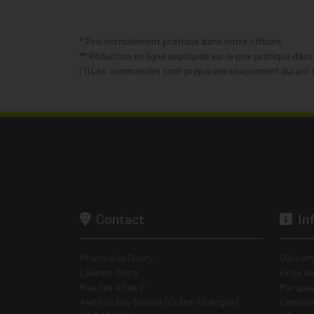
* Prix normalement pratiqué dans notre officine.
** Réduction en ligne appliquée sur le prix pratiqué dan
(1) Les commandes sont préparées uniquement durant le
Contact
In
Pharmacie Discry
Qui som
Laurent Detry
Prise d
Rue des Alliés 2
Marques
4460 Grâce-Berleur (Grâce-Hollogne)
Conseil