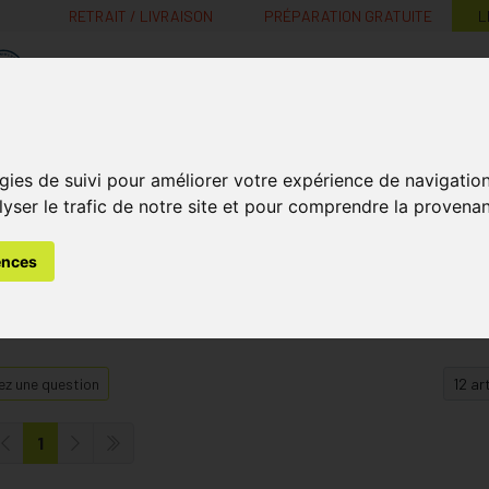
RETRAIT / LIVRAISON
PRÉPARATION GRATUITE
L
MaPharmacie.be ma santé, mes conseils, mes prix
Nutrition -
Soins Bébé et
Médecines
gies de suivi pour améliorer votre expérience de navigatio
Minceur
B
Vitamines
Grossesse
naturelles
lyser le trafic de notre site et pour comprendre la provenan
ences
z une question
1