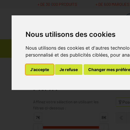
+ DE 30 000 PRODUITS
+ DE 600 MARQUES
Nous utilisons des cookies
Parapharmacie -
Nous utilisons des cookies et d'autres technolo
Promos
Médicaments
Cosmétiques
personnalisé et des publicités ciblées, pour ana
MaPharmacie.be
Atrix
J'accepte
Je refuse
Changer mes préfér
Atrix
Affinez votre sélection en utilisant les
Pose
filtres ci-dessous :
7€
8€