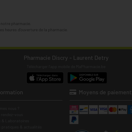
s notre pharmacie.
s heures d’ouverture de la pharmacie.
Pharmacie Discry - Laurent Detry
Télécharger l’app mobile de MaPharmacie.be
formation
Moyens de paiement
mes nous ?
e rendez-vous
 & Laboratoires
s pratiques & actualités