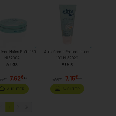
Crème Mains Boite 150
Atrix Crème Protect Intens
Ml 82004
100 Ml 82020
ATRIX
ATRIX
€
€
7,62
7,15
**
**
€
€
,05
*
7,56
*
AJOUTER
AJOUTER
1