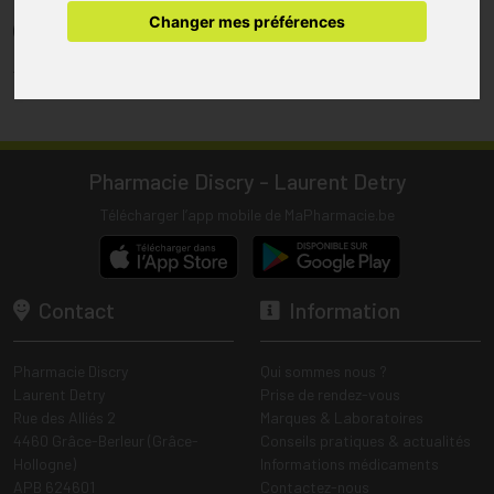
pharmacie.
Changer mes préférences
(1) Les commandes sont préparées uniquement durant les heures
d’ouverture de la pharmacie.
Tous les prix incluent la TVA – Hors frais de livraison.
Pharmacie Discry - Laurent Detry
Télécharger l’app mobile de MaPharmacie.be
Contact
Information
Pharmacie Discry
Qui sommes nous ?
Laurent Detry
Prise de rendez-vous
Rue des Alliés 2
Marques & Laboratoires
4460 Grâce-Berleur (Grâce-
Conseils pratiques & actualités
Hollogne)
Informations médicaments
APB 624601
Contactez-nous