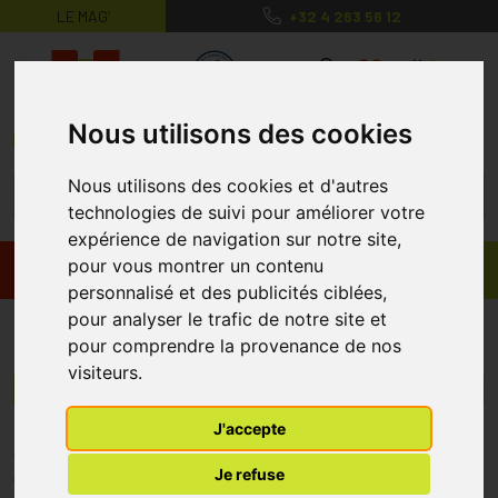
LE MAG’
+32 4 263 56 12
MaPharmacie.be ma santé, mes conse
0
Nous utilisons des cookies
Nous utilisons des cookies et d'autres
technologies de suivi pour améliorer votre
expérience de navigation sur notre site,
pour vous montrer un contenu
Promos
Produits
personnalisé et des publicités ciblées,
pour analyser le trafic de notre site et
Autan
pour comprendre la provenance de nos
visiteurs.
Menu/Filtres
J'accepte
* Prix normalement pratiqué dans notre officine.
Je refuse
** Réduction en ligne appliquée sur le prix pratiqué dans notre