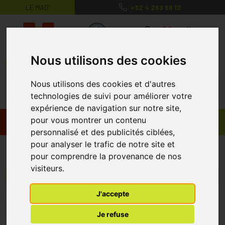
LE MAG’
+32 4 263 56 12
MaPharmacie.be ma santé, mes conse
0
Nous utilisons des cookies
Nous utilisons des cookies et d'autres
technologies de suivi pour améliorer votre
expérience de navigation sur notre site,
pour vous montrer un contenu
Promos
Produits
personnalisé et des publicités ciblées,
pour analyser le trafic de notre site et
Ballot-Flurin
pour comprendre la provenance de nos
visiteurs.
Menu/Filtres
J'accepte
* Prix normalement pratiqué dans notre officine.
Je refuse
** Réduction en ligne appliquée sur le prix pratiqué dans notre