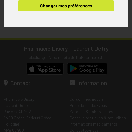
pharmacie.
Changer mes préférences
(1) Les commandes sont préparées uniquement durant les heures
d’ouverture de la pharmacie.
Tous les prix incluent la TVA – Hors frais de livraison.
Pharmacie Discry - Laurent Detry
Télécharger l’app mobile de MaPharmacie.be
Contact
Information
Pharmacie Discry
Qui sommes nous ?
Laurent Detry
Prise de rendez-vous
Rue des Alliés 2
Marques & Laboratoires
4460 Grâce-Berleur (Grâce-
Conseils pratiques & actualités
Hollogne)
Informations médicaments
APB 624601
Contactez-nous