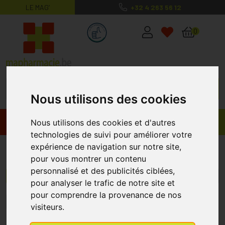
LE MAG’
+32 4 263 56 12
MaPharmacie.be ma santé, mes conse
0
Nous utilisons des cookies
Promos
Produits
Nous utilisons des cookies et d'autres
technologies de suivi pour améliorer votre
expérience de navigation sur notre site,
Bandelettes de Test Urinaire
pour vous montrer un contenu
personnalisé et des publicités ciblées,
Menu/Filtres
pour analyser le trafic de notre site et
pour comprendre la provenance de nos
1
2
3
4
visiteurs.