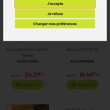
J'accepte
Je refuse
Changer mes préférences
Accu Chek Guide Tests 50
Albustix 2872 50 Str
Bandes
ACCU-CHEK
ACA PHARMA
€
€
24,21
18,40
**
**
€
€
25,76
*
19,51
*
AJOUTER
AJOUTER