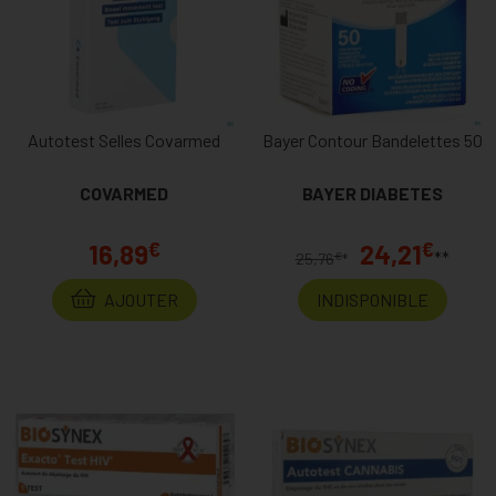
Autotest Selles Covarmed
Bayer Contour Bandelettes 50
COVARMED
BAYER DIABETES
€
€
16,89
24,21
**
€
25,76
*
AJOUTER
INDISPONIBLE