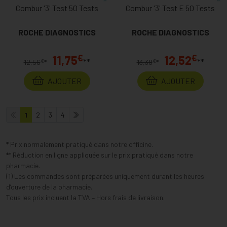
Combur '3' Test 50 Tests
Combur '3' Test E 50 Tests
ROCHE DIAGNOSTICS
ROCHE DIAGNOSTICS
€
€
11,75
12,52
**
**
€
€
12,56
*
13,38
*
AJOUTER
AJOUTER
1
2
3
4
* Prix normalement pratiqué dans notre officine.
** Réduction en ligne appliquée sur le prix pratiqué dans notre
pharmacie.
(1) Les commandes sont préparées uniquement durant les heures
d’ouverture de la pharmacie.
Tous les prix incluent la TVA – Hors frais de livraison.