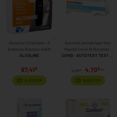
Alcowise Ethylotest + 3
Autotest Antigénique Test
Embouts Buccaux Aw05
Rapide Covid-19 Biosynex 1
ALCOLINE
Test
COVID : AUTOTEST TEST RAPIDE
€
€
87,41
4,70
**
€
5,00
*
AJOUTER
AJOUTER