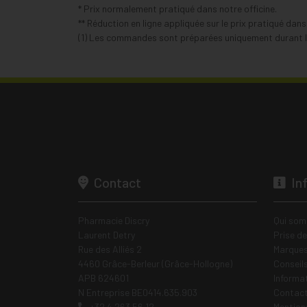
* Prix normalement pratiqué dans notre officine.
** Réduction en ligne appliquée sur le prix pratiqué dan
(1) Les commandes sont préparées uniquement durant le
Contact
In
Pharmacie Discry
Qui som
Laurent Detry
Prise d
Rue des Alliés 2
Marques
4460 Grâce-Berleur (Grâce-Hollogne)
Conseil
APB 624601
Informa
N Entreprise BE0414.635.903
Contac
+32 4 263 56 12
Mentions