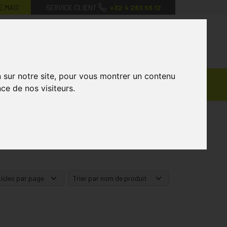
E MAG’
SERVICE CLIENT
+32 4 263 56 12
0
Mon
Mes
Mon
compte
favoris
panier
n sur notre site, pour vous montrer un contenu
Ventes
andagisterie
Vétérinaire
Marques
ce de nos visiteurs.
Privées