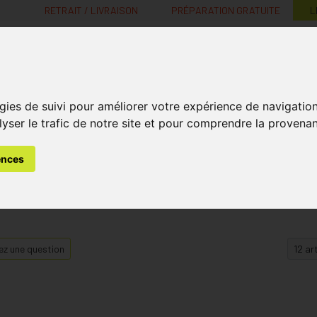
RETRAIT / LIVRAISON
PRÉPARATION GRATUITE
L
MaPharmacie.be ma santé, mes conseils, mes prix
gies de suivi pour améliorer votre expérience de navigatio
Nutrition -
Soins Bébé et
Médecines
Minceur
B
lyser le trafic de notre site et pour comprendre la provenan
Vitamines
Grossesse
naturelles
ences
z une question