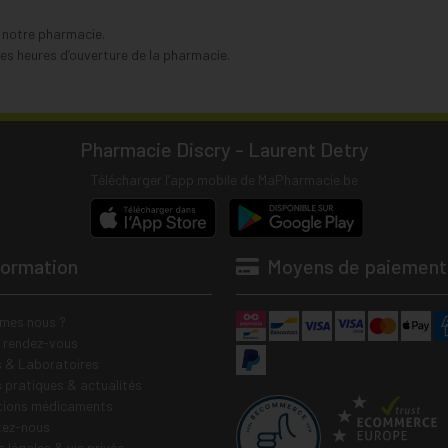
s notre pharmacie.
s heures d’ouverture de la pharmacie.
Pharmacie Discry - Laurent Detry
Télécharger l’app mobile de MaPharmacie.be
formation
Moyens de paiement
mes nous ?
e rendez-vous
 & Laboratoires
s pratiques & actualités
tions médicaments
tez-nous
 légales & vie privée