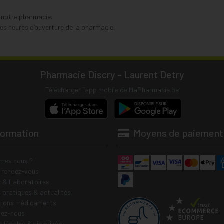
s notre pharmacie.
s heures d’ouverture de la pharmacie.
Pharmacie Discry - Laurent Detry
Télécharger l’app mobile de MaPharmacie.be
formation
Moyens de paiement
mes nous ?
e rendez-vous
 & Laboratoires
s pratiques & actualités
tions médicaments
tez-nous
 légales & vie privée