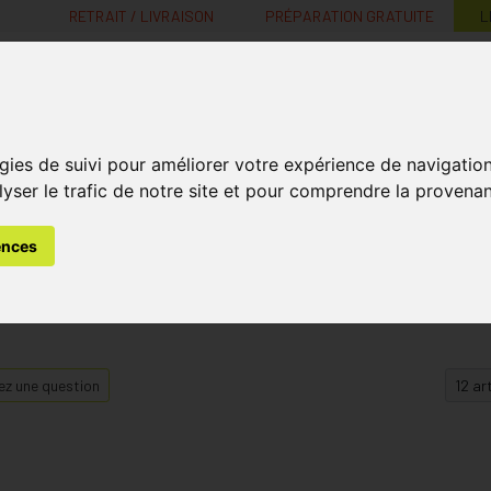
RETRAIT / LIVRAISON
PRÉPARATION GRATUITE
L
MaPharmacie.be ma santé, mes conseils, mes prix
gies de suivi pour améliorer votre expérience de navigatio
Nutrition -
Soins Bébé et
Médecines
Minceur
B
lyser le trafic de notre site et pour comprendre la provenan
Vitamines
Grossesse
naturelles
ences
z une question