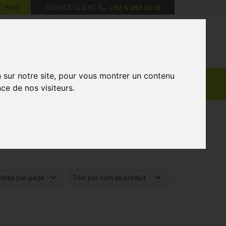
E MAG’
SERVICE CLIENT
+32 4 263 56 12
0
Mon
Mes
Mon
compte
favoris
panier
n sur notre site, pour vous montrer un contenu
Ventes
andagisterie
Vétérinaire
Marques
ce de nos visiteurs.
Privées