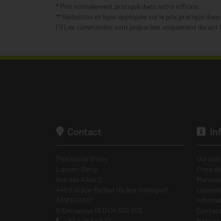
* Prix normalement pratiqué dans notre officine.
** Réduction en ligne appliquée sur le prix pratiqué dan
(1) Les commandes sont préparées uniquement durant le
Contact
In
Pharmacie Discry
Qui som
Laurent Detry
Prise d
Rue des Alliés 2
Marques
4460 Grâce-Berleur (Grâce-Hollogne)
Conseil
APB 624601
Informa
N Entreprise BE0414.635.903
Contac
+32 4 263 56 12
Mentions