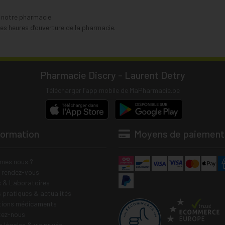
s notre pharmacie.
s heures d’ouverture de la pharmacie.
Pharmacie Discry - Laurent Detry
Télécharger l’app mobile de MaPharmacie.be
formation
Moyens de paiement
mes nous ?
e rendez-vous
 & Laboratoires
s pratiques & actualités
tions médicaments
tez-nous
 légales & vie privée