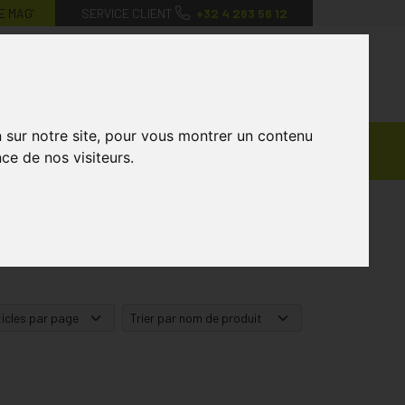
E MAG’
SERVICE CLIENT
+32 4 263 56 12
0
Mon
Mes
Mon
compte
favoris
panier
n sur notre site, pour vous montrer un contenu
Ventes
andagisterie
Vétérinaire
Marques
ce de nos visiteurs.
Privées