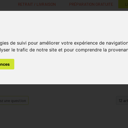
RETRAIT / LIVRAISON
PRÉPARATION GRATUITE
L
MaPharmacie.be ma santé, mes conseils, mes prix
gies de suivi pour améliorer votre expérience de navigatio
Nutrition -
Soins Bébé et
Médecines
Minceur
B
lyser le trafic de notre site et pour comprendre la provenan
Vitamines
Grossesse
naturelles
ences
z une question