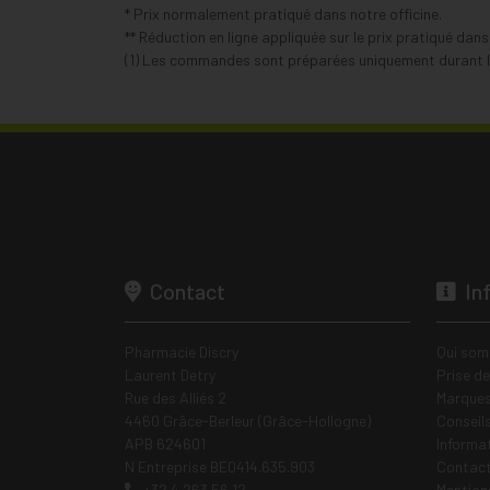
* Prix normalement pratiqué dans notre officine.
** Réduction en ligne appliquée sur le prix pratiqué dan
(1) Les commandes sont préparées uniquement durant le
Contact
In
Pharmacie Discry
Qui som
Laurent Detry
Prise d
Rue des Alliés 2
Marques
4460 Grâce-Berleur (Grâce-Hollogne)
Conseil
APB 624601
Informa
N Entreprise BE0414.635.903
Contac
+32 4 263 56 12
Mentions