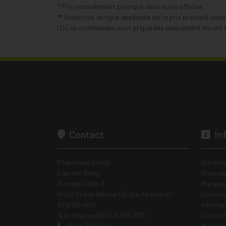
* Prix normalement pratiqué dans notre officine.
** Réduction en ligne appliquée sur le prix pratiqué dan
(1) Les commandes sont préparées uniquement durant le
Contact
In
Pharmacie Discry
Qui som
Laurent Detry
Prise d
Rue des Alliés 2
Marques
4460 Grâce-Berleur (Grâce-Hollogne)
Conseil
APB 624601
Informa
N Entreprise BE0414.635.903
Contac
+32 4 263 56 12
Mentions