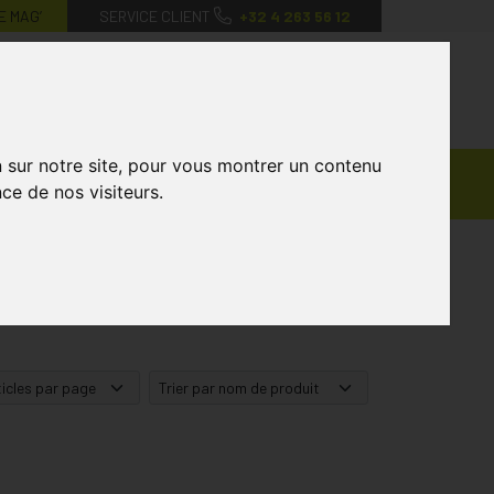
E MAG’
SERVICE CLIENT
+32 4 263 56 12
0
Mon
Mes
Mon
compte
favoris
panier
n sur notre site, pour vous montrer un contenu
Ventes
andagisterie
Vétérinaire
Marques
ce de nos visiteurs.
Privées