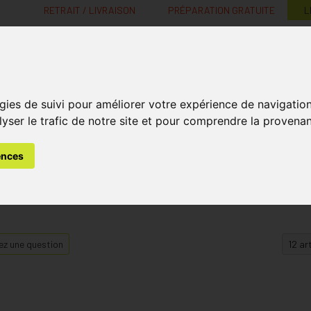
RETRAIT / LIVRAISON
PRÉPARATION GRATUITE
L
MaPharmacie.be ma santé, mes conseils, mes prix
gies de suivi pour améliorer votre expérience de navigatio
Nutrition -
Soins Bébé et
Médecines
Minceur
B
lyser le trafic de notre site et pour comprendre la provenan
Vitamines
Grossesse
naturelles
ences
z une question