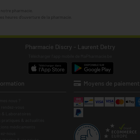
s notre pharmacie.
s heures d’ouverture de la pharmacie.
Pharmacie Discry - Laurent Detry
Télécharger l’app mobile de MaPharmacie.be
formation
Moyens de paiement
mes nous ?
e rendez-vous
 & Laboratoires
s pratiques & actualités
tions médicaments
tez-nous
 légales & vie privée