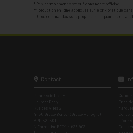
* Prix normalement pratiqué dans notre officine.
** Réduction en ligne appliquée sur le prix pratiqué dan
(1) Les commandes sont préparées uniquement durant le
Contact
In
Pharmacie Discry
Qui som
Laurent Detry
Prise d
Rue des Alliés 2
Marques
4460 Grâce-Berleur (Grâce-Hollogne)
Conseil
APB 624601
Informa
N Entreprise BE0414.635.903
Contac
+32 4 263 56 12
Mentions