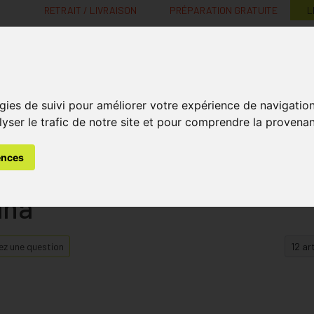
RETRAIT / LIVRAISON
PRÉPARATION GRATUITE
L
MaPharmacie.be ma santé, mes conseils, mes prix
gies de suivi pour améliorer votre expérience de navigatio
Nutrition -
Soins Bébé et
Médecines
Minceur
B
lyser le trafic de notre site et pour comprendre la provenan
Vitamines
Grossesse
naturelles
ences
ana
z une question