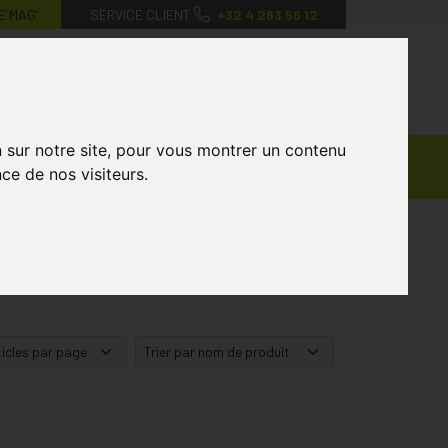
E MAG’
SERVICE CLIENT
+32 4 263 56 12
0
Mon
Mes
Mon
compte
favoris
panier
n sur notre site, pour vous montrer un contenu
Ventes
andagisterie
Vétérinaire
Marques
ce de nos visiteurs.
Privées