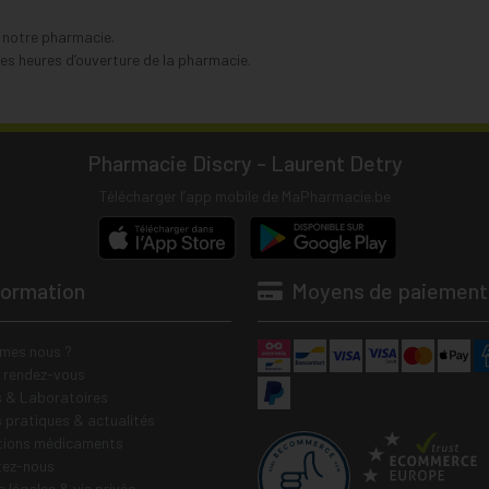
s notre pharmacie.
s heures d’ouverture de la pharmacie.
Pharmacie Discry - Laurent Detry
Télécharger l’app mobile de MaPharmacie.be
formation
Moyens de paiement
mes nous ?
e rendez-vous
 & Laboratoires
s pratiques & actualités
tions médicaments
tez-nous
 légales & vie privée