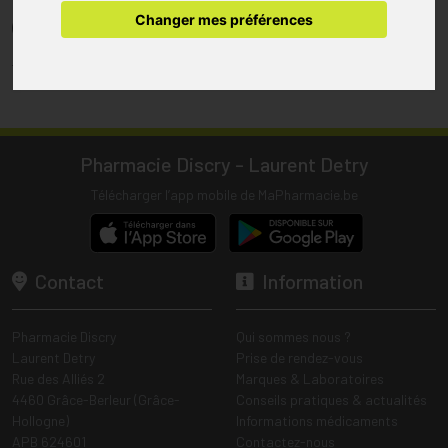
pharmacie.
Changer mes préférences
(1) Les commandes sont préparées uniquement durant les heures
d’ouverture de la pharmacie.
Tous les prix incluent la TVA – Hors frais de livraison.
Pharmacie Discry - Laurent Detry
Télécharger l’app mobile de MaPharmacie.be
Contact
Information
Pharmacie Discry
Qui sommes nous ?
Laurent Detry
Prise de rendez-vous
Rue des Alliés 2
Marques & Laboratoires
4460 Grâce-Berleur (Grâce-
Conseils pratiques & actualités
Hollogne)
Informations médicaments
APB 624601
Contactez-nous