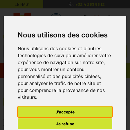
LE MAG’
+32 4 263 56 12
MaPharmacie.be ma santé, mes conse
0
Nous utilisons des cookies
Nous utilisons des cookies et d'autres
technologies de suivi pour améliorer votre
expérience de navigation sur notre site,
pour vous montrer un contenu
Promos
Produits
personnalisé et des publicités ciblées,
pour analyser le trafic de notre site et
Byte-X
pour comprendre la provenance de nos
visiteurs.
Menu/Filtres
J'accepte
* Prix normalement pratiqué dans notre officine.
Je refuse
** Réduction en ligne appliquée sur le prix pratiqué dans notre