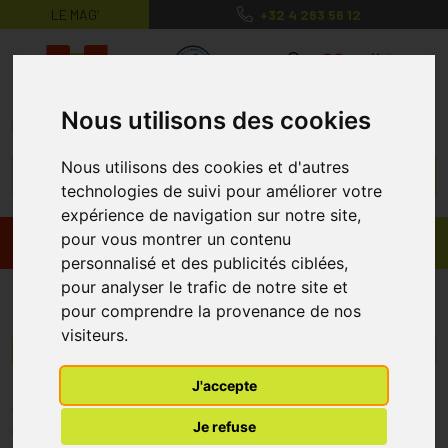
LE MAG’
+32 4 263 56 12
MaPharmacie.be ma santé, mes conse
0
Nous utilisons des cookies
Nous utilisons des cookies et d'autres
technologies de suivi pour améliorer votre
expérience de navigation sur notre site,
pour vous montrer un contenu
Promos
Produits
personnalisé et des publicités ciblées,
pour analyser le trafic de notre site et
Cascade
pour comprendre la provenance de nos
visiteurs.
Menu/Filtres
J'accepte
* Prix normalement pratiqué dans notre officine.
Je refuse
** Réduction en ligne appliquée sur le prix pratiqué dans notre