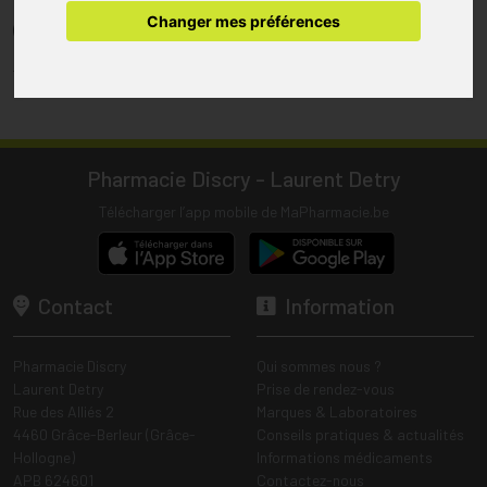
pharmacie.
Changer mes préférences
(1) Les commandes sont préparées uniquement durant les heures
d’ouverture de la pharmacie.
Tous les prix incluent la TVA – Hors frais de livraison.
Pharmacie Discry - Laurent Detry
Télécharger l’app mobile de MaPharmacie.be
Contact
Information
Pharmacie Discry
Qui sommes nous ?
Laurent Detry
Prise de rendez-vous
Rue des Alliés 2
Marques & Laboratoires
4460 Grâce-Berleur (Grâce-
Conseils pratiques & actualités
Hollogne)
Informations médicaments
APB 624601
Contactez-nous