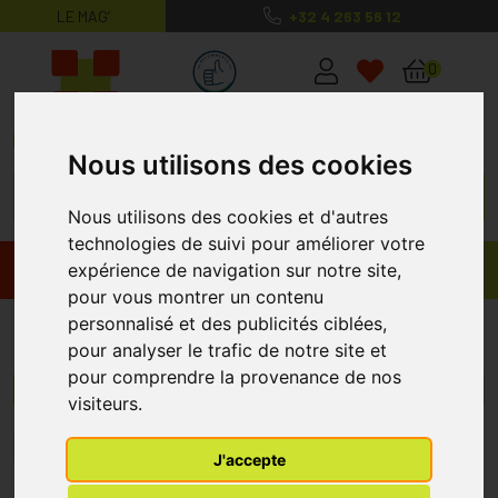
LE MAG’
+32 4 263 56 12
MaPharmacie.be ma santé, mes conse
0
Nous utilisons des cookies
Nous utilisons des cookies et d'autres
technologies de suivi pour améliorer votre
expérience de navigation sur notre site,
Promos
Produits
pour vous montrer un contenu
personnalisé et des publicités ciblées,
CBD-Phar
pour analyser le trafic de notre site et
pour comprendre la provenance de nos
Menu/Filtres
visiteurs.
1
J'accepte