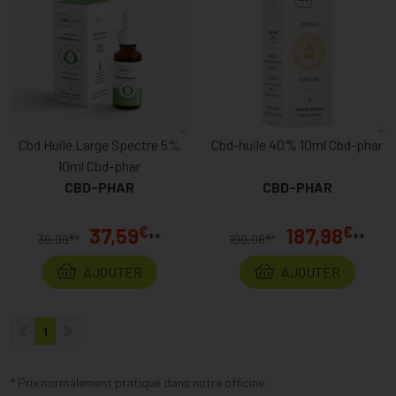
Cbd Huile Large Spectre 5%
Cbd-huile 40% 10ml Cbd-phar
10ml Cbd-phar
CBD-PHAR
CBD-PHAR
€
€
37,59
187,98
**
**
€
€
39,99
*
199,98
*
AJOUTER
AJOUTER
1
* Prix normalement pratiqué dans notre officine.