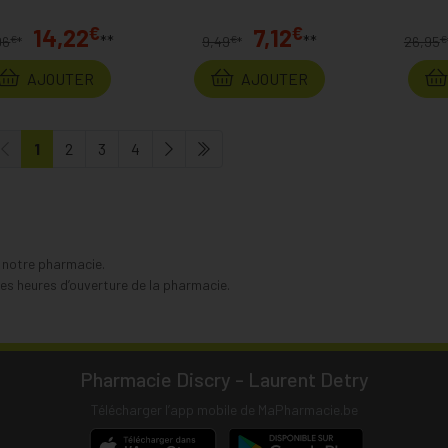
€
€
14,22
7,12
**
**
€
€
€
96
*
9,49
*
26,95
AJOUTER
AJOUTER
1
2
3
4
s notre pharmacie.
s heures d’ouverture de la pharmacie.
Pharmacie Discry - Laurent Detry
Télécharger l’app mobile de MaPharmacie.be