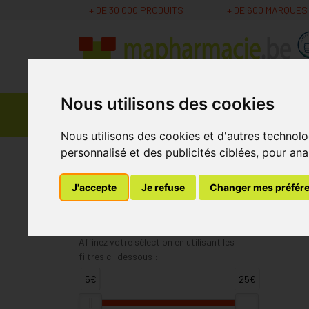
+ DE 30 000 PRODUITS
+ DE 600 MARQUES
Nous utilisons des cookies
Parapharmacie -
Promos
Médicaments
Cosmétiques
Nous utilisons des cookies et d'autres technolo
personnalisé et des publicités ciblées, pour ana
MaPharmacie.be
Cerave
J'accepte
Je refuse
Changer mes préfér
Cerave
Affinez votre sélection en utilisant les
filtres ci-dessous :
5€
25€