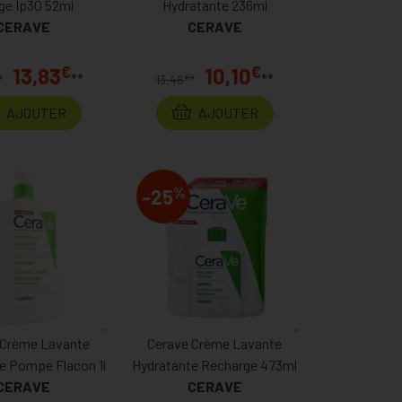
ge Ip30 52ml
Hydratante 236ml
CERAVE
CERAVE
€
€
13,83
10,10
**
**
€
*
13,46
*
AJOUTER
AJOUTER
%
-25
 Crème Lavante
Cerave Crème Lavante
e Pompe Flacon 1l
Hydratante Recharge 473ml
CERAVE
CERAVE