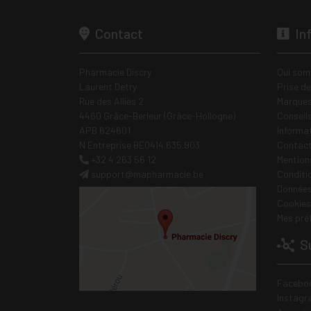
Contact
In
Pharmacie Discry
Qui som
Laurent Detry
Prise d
Rue des Alliés 2
Marques
4460 Grâce-Berleur (Grâce-Hollogne)
Conseil
APB 624601
Informa
N Entreprise BE0414.635.903
Contac
+32 4 263 56 12
Mentions
support
@
mapharmacie.be
Conditi
Données
Cookies
Mes pré
Su
Facebo
Instagr