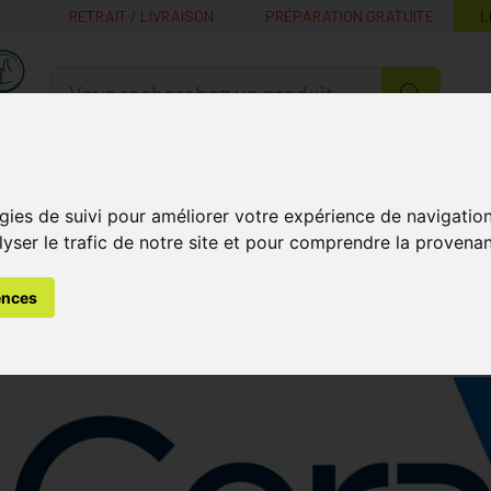
RETRAIT / LIVRAISON
PRÉPARATION GRATUITE
L
MaPharmacie.be ma santé, mes conseils, mes prix
Nutrition -
Soins Bébé et
Médecines
Minceur
B
Vitamines
Grossesse
naturelles
gies de suivi pour améliorer votre expérience de navigatio
lyser le trafic de notre site et pour comprendre la provenan
ences