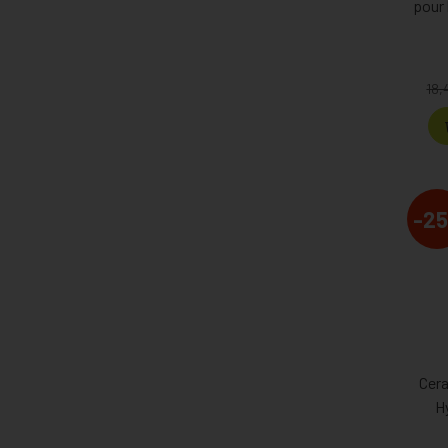
pour 
18,
-25
Cer
H