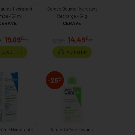
Baume Hydratant
Cerave Baume Hydratant
mpe 454ml
Recharge 454g
CERAVE
CERAVE
€
€
19,09
14,49
**
**
€
*
19,32
*
AJOUTER
AJOUTER
%
-25
rème Hydratante
Cerave Crème Lavante