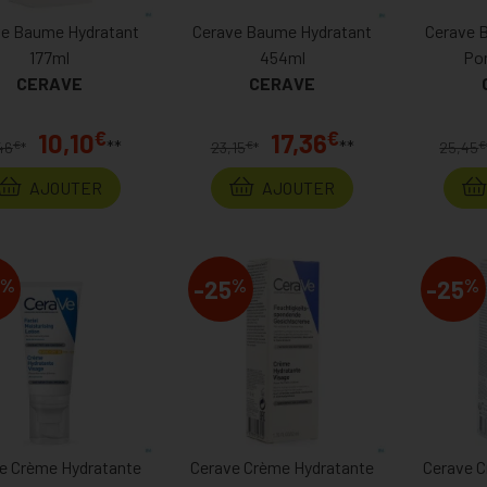
ve Baume Hydratant
Cerave Baume Hydratant
Cerave 
177ml
454ml
Po
CERAVE
CERAVE
€
€
10,10
17,36
**
**
€
€
€
46
*
23,15
*
25,45
AJOUTER
AJOUTER
%
%
%
-25
-25
e Crème Hydratante
Cerave Crème Hydratante
Cerave C