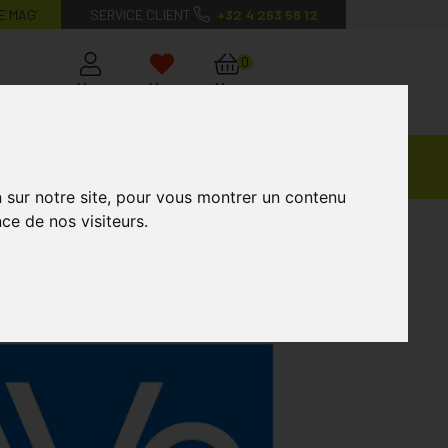
E MAG’
SERVICE CLIENT
+32 4 263 56 12
0
Mon
Mes
Mon
compte
favoris
panier
Ventes
andagisterie
Vétérinaire
Marques
Privées
n sur notre site, pour vous montrer un contenu
ce de nos visiteurs.