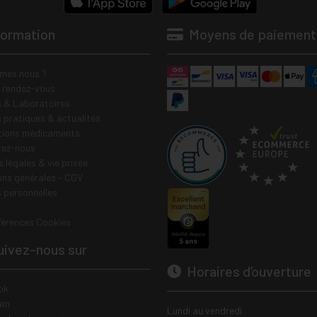
formation
Moyens de paiement
mes nous ?
e rendez-vous
 & Laboratoires
s pratiques & actualités
tions médicaments
tez-nous
 légales & vie privée
ons générales - CGV
 personnelles
férences Cookies
ivez-nous sur
Horaires d’ouverture
ok
am
Lundi au vendredi