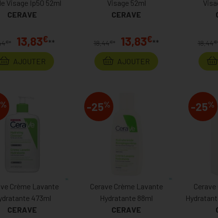
le Visage Ip50 52ml
Visage 52ml
Visa
CERAVE
CERAVE
€
€
13,83
13,83
**
**
€
€
€
44
*
18,44
*
18,44
AJOUTER
AJOUTER
%
%
%
-25
-25
ave Crème Lavante
Cerave Crème Lavante
Cerave
ydratante 473ml
Hydratante 88ml
Hydratant
CERAVE
CERAVE