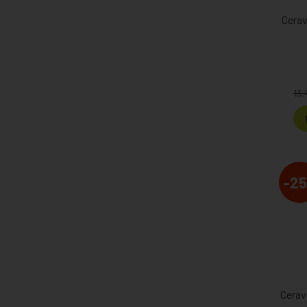
Cera
13,
-25
Cerav