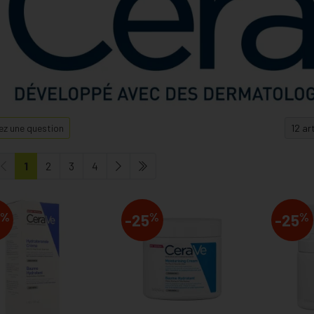
z une question
1
2
3
4
%
%
%
-25
-25