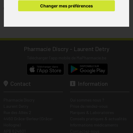
pharmacie.
Changer mes préférences
(1) Les commandes sont préparées uniquement durant les heures
d’ouverture de la pharmacie.
Tous les prix incluent la TVA – Hors frais de livraison.
Pharmacie Discry - Laurent Detry
Télécharger l’app mobile de MaPharmacie.be
Contact
Information
Pharmacie Discry
Qui sommes nous ?
Laurent Detry
Prise de rendez-vous
Rue des Alliés 2
Marques & Laboratoires
4460 Grâce-Berleur (Grâce-
Conseils pratiques & actualités
Hollogne)
Informations médicaments
APB 624601
Contactez-nous