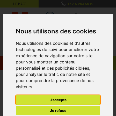
LE MAG’
+32 4 263 56 12
MaPharmacie.be ma santé, mes conse
0
Nous utilisons des cookies
Nous utilisons des cookies et d'autres
technologies de suivi pour améliorer votre
expérience de navigation sur notre site,
pour vous montrer un contenu
Promos
Produits
personnalisé et des publicités ciblées,
pour analyser le trafic de notre site et
Ceylor
pour comprendre la provenance de nos
visiteurs.
Menu/Filtres
J'accepte
* Prix normalement pratiqué dans notre officine.
Je refuse
** Réduction en ligne appliquée sur le prix pratiqué dans notre