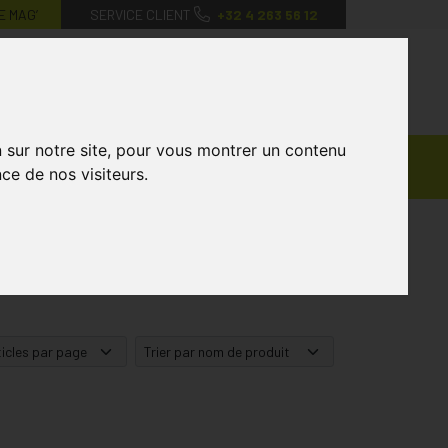
E MAG’
SERVICE CLIENT
+32 4 263 56 12
0
Mon
Mes
Mon
compte
favoris
panier
n sur notre site, pour vous montrer un contenu
Ventes
andagisterie
Vétérinaire
Marques
ce de nos visiteurs.
Privées