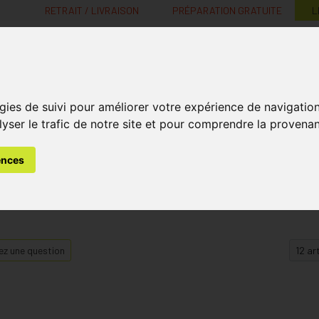
RETRAIT / LIVRAISON
PRÉPARATION GRATUITE
L
MaPharmacie.be ma santé, mes conseils, mes prix
gies de suivi pour améliorer votre expérience de navigatio
Nutrition -
Soins Bébé et
Médecines
Minceur
B
lyser le trafic de notre site et pour comprendre la provenan
Vitamines
Grossesse
naturelles
ences
z une question