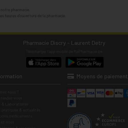
s notre pharmacie.
s heures d’ouverture de la pharmacie.
Pharmacie Discry - Laurent Detry
Télécharger l’app mobile de MaPharmacie.be
formation
Moyens de paiement
mes nous ?
e rendez-vous
 & Laboratoires
s pratiques & actualités
tions médicaments
tez-nous
 légales & vie privée