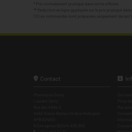
* Prix normalement pratiqué dans notre officine.
** Réduction en ligne appliquée sur le prix pratiqué dan
(1) Les commandes sont préparées uniquement durant le
Contact
In
Pharmacie Discry
Qui som
Laurent Detry
Prise d
Rue des Alliés 2
Marques
4460 Grâce-Berleur (Grâce-Hollogne)
Conseil
APB 624601
Informa
N Entreprise BE0414.635.903
Contac
+32 4 263 56 12
Mentions