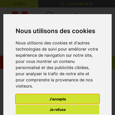
LE MAG’
+32 4 263 56 12
MaPharmacie.be ma santé, mes conse
0
Nous utilisons des cookies
Nous utilisons des cookies et d'autres
technologies de suivi pour améliorer votre
expérience de navigation sur notre site,
pour vous montrer un contenu
Promos
Produits
personnalisé et des publicités ciblées,
pour analyser le trafic de notre site et
COMPLEMED GROUP
pour comprendre la provenance de nos
visiteurs.
Menu/Filtres
J'accepte
* Prix normalement pratiqué dans notre officine.
Je refuse
** Réduction en ligne appliquée sur le prix pratiqué dans notre