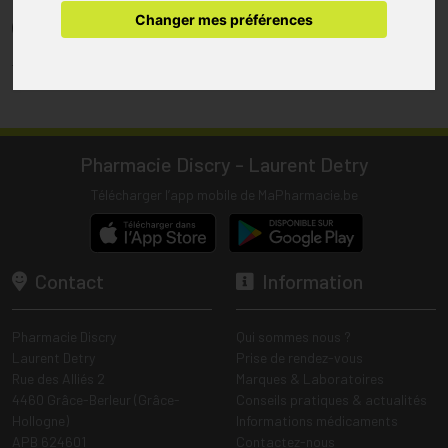
pharmacie.
Changer mes préférences
(1) Les commandes sont préparées uniquement durant les heures
d’ouverture de la pharmacie.
Tous les prix incluent la TVA – Hors frais de livraison.
Pharmacie Discry - Laurent Detry
Télécharger l’app mobile de MaPharmacie.be
Contact
Information
Pharmacie Discry
Qui sommes nous ?
Laurent Detry
Prise de rendez-vous
Rue des Alliés 2
Marques & Laboratoires
4460 Grâce-Berleur (Grâce-
Conseils pratiques & actualités
Hollogne)
Informations médicaments
APB 624601
Contactez-nous