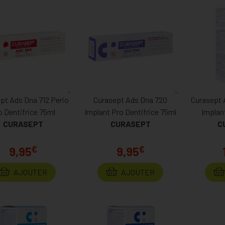
pt Ads Dna 712 Perio
Curasept Ads Dna 720
Curasept 
o Dentifrice 75ml
Implant Pro Dentifrice 75ml
Implan
CURASEPT
CURASEPT
C
€
€
9,95
9,95
AJOUTER
AJOUTER