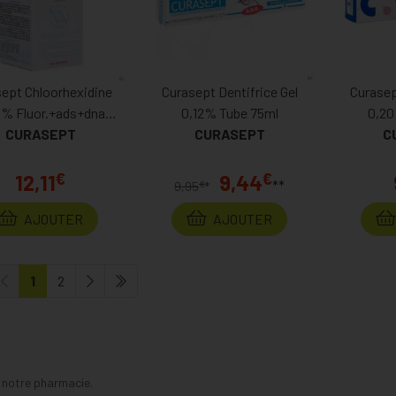
ept Chloorhexidine
Curasept Dentifrice Gel
Curasep
5% Fluor.+ads+dna
0,12% Tube 75ml
0,20
CURASEPT
200ml
CURASEPT
C
€
€
12,11
9,44
**
€
9,95
*
AJOUTER
AJOUTER
1
2
s notre pharmacie.