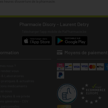
s heures d’ouverture de la pharmacie.
Pharmacie Discry - Laurent Detry
Télécharger l’app mobile de MaPharmacie.be
formation
Moyens de paiement
mes nous ?
e rendez-vous
 & Laboratoires
s pratiques & actualités
tions médicaments
tez-nous
 légales & vie privée
ons générales - CGV
 personnelles