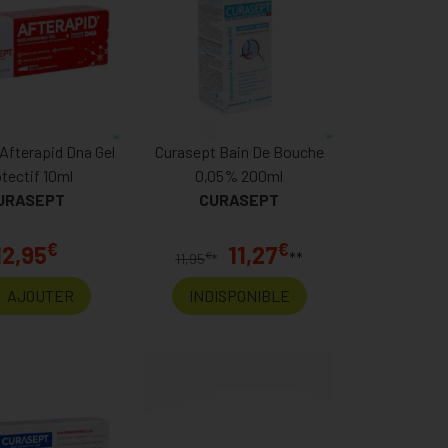
Afterapid Dna Gel
Curasept Bain De Bouche
tectif 10ml
0,05% 200ml
URASEPT
CURASEPT
€
€
12,95
11,27
**
€
11,95
*
AJOUTER
INDISPONIBLE