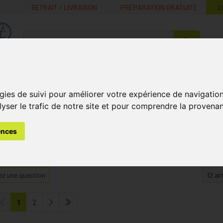
RETRAIT / LIVRAISON
PRÉPARATION GRATUITE
L
MaPharmacie.be ma santé, mes conseils, mes prix
Nutrition -
Soins Bébé et
Médecines
Minceur
B
Vitamines
Grossesse
naturelles
gies de suivi pour améliorer votre expérience de navigatio
lyser le trafic de notre site et pour comprendre la provenan
ences
z une question
1
2