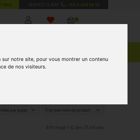
E MAG’
SERVICE CLIENT
+32 4 263 56 12
0
Mon
Mes
Mon
compte
favoris
panier
Ventes
andagisterie
Vétérinaire
Marques
Privées
n sur notre site, pour vous montrer un contenu
ce de nos visiteurs.
Affichage 1-12 des 13 articles