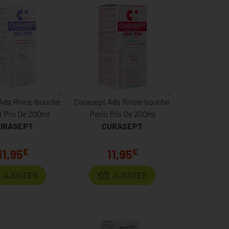
Ads Rince-bouche
Curasept Ads Rince-bouche
t Pro De 200ml
Perio Pro De 200ml
URASEPT
CURASEPT
€
€
11,95
11,95
AJOUTER
AJOUTER