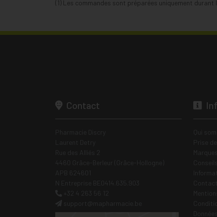
(1) Les commandes sont préparées uniquement durant le
Contact
In
Pharmacie Discry
Qui som
Laurent Detry
Prise d
Rue des Alliés 2
Marques
4460 Grâce-Berleur (Grâce-Hollogne)
Conseil
APB 624601
Informa
N Entreprise BE0414.635.903
Contac
+32 4 263 56 12
Mentions
support
@
mapharmacie.be
Conditi
Données