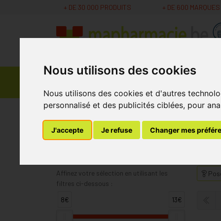
+ DE 30 000 PRODUITS
+ DE 600 MARQUES
Nous utilisons des cookies
Parapharmacie -
Promos
Médicaments
Cosmétiques
Nous utilisons des cookies et d'autres technolo
personnalisé et des publicités ciblées, pour ana
MaPharmacie.be
Curasept
J'accepte
Je refuse
Changer mes préfér
Curasept
Affinez votre sélection en utilisant les
Pose
filtres ci-dessous :
8€
13€