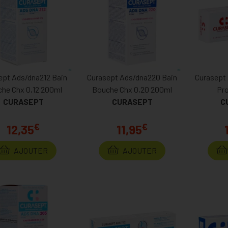
ept Ads/dna212 Bain
Curasept Ads/dna220 Bain
Curasept 
he Chx 0,12 200ml
Bouche Chx 0,20 200ml
Pro
CURASEPT
CURASEPT
C
€
€
12,35
11,95
AJOUTER
AJOUTER