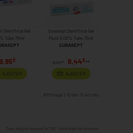
t Dentifrice Gel
Curasept Dentifrice Gel
% Tube 75ml
Fluor 0,05% Tube 75ml
URASEPT
CURASEPT
€
€
9,95
8,44
**
€
8,95
*
AJOUTER
AJOUTER
Affichage 1-12 des 13 articles
Tous les prix incluent la TVA – Hors frais de livraison.