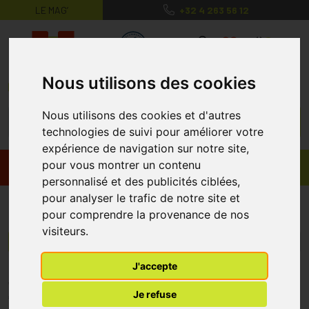
LE MAG’
+32 4 263 56 12
MaPharmacie.be ma santé, mes conse
0
Nous utilisons des cookies
Nous utilisons des cookies et d'autres
technologies de suivi pour améliorer votre
expérience de navigation sur notre site,
pour vous montrer un contenu
Promos
Produits
personnalisé et des publicités ciblées,
pour analyser le trafic de notre site et
Curasilk
pour comprendre la provenance de nos
visiteurs.
Menu/Filtres
J'accepte
* Prix normalement pratiqué dans notre officine.
Je refuse
** Réduction en ligne appliquée sur le prix pratiqué dans notre