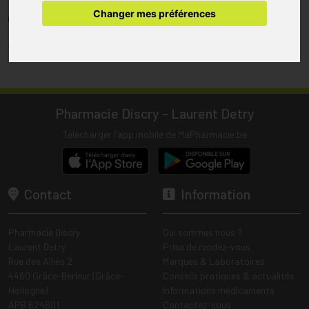
pharmacie.
Changer mes préférences
(1) Les commandes sont préparées uniquement durant les heures
d’ouverture de la pharmacie.
Tous les prix incluent la TVA – Hors frais de livraison.
Pharmacie Discry - Laurent Detry
Télécharger l’app mobile de MaPharmacie.be
Contact
Information
Pharmacie Discry
Qui sommes nous ?
Laurent Detry
Prise de rendez-vous
Rue des Alliés 2
Marques & Laboratoires
4460 Grâce-Berleur (Grâce-
Conseils pratiques & actualités
Hollogne)
Informations médicaments
APB 624601
Contactez-nous