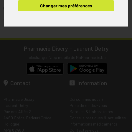
pharmacie.
Changer mes préférences
(1) Les commandes sont préparées uniquement durant les heures
d’ouverture de la pharmacie.
Tous les prix incluent la TVA – Hors frais de livraison.
Pharmacie Discry - Laurent Detry
Télécharger l’app mobile de MaPharmacie.be
Contact
Information
Pharmacie Discry
Qui sommes nous ?
Laurent Detry
Prise de rendez-vous
Rue des Alliés 2
Marques & Laboratoires
4460 Grâce-Berleur (Grâce-
Conseils pratiques & actualités
Hollogne)
Informations médicaments
APB 624601
Contactez-nous