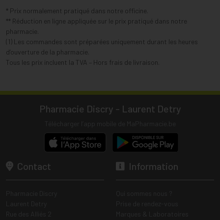
* Prix normalement pratiqué dans notre officine.
** Réduction en ligne appliquée sur le prix pratiqué dans notre
pharmacie.
(1) Les commandes sont préparées uniquement durant les heures
d’ouverture de la pharmacie.
Tous les prix incluent la TVA – Hors frais de livraison.
Pharmacie Discry - Laurent Detry
Télécharger l’app mobile de MaPharmacie.be
Contact
Information
Pharmacie Discry
Qui sommes nous ?
Laurent Detry
Prise de rendez-vous
Rue des Alliés 2
Marques & Laboratoires