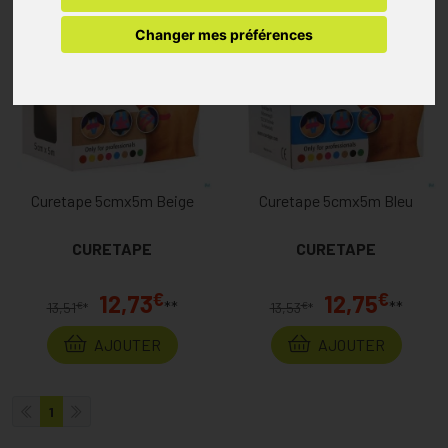
Changer mes préférences
Curetape 5cmx5m Beige
Curetape 5cmx5m Bleu
CURETAPE
CURETAPE
€
€
12,73
12,75
**
**
€
€
13,51
*
13,53
*
AJOUTER
AJOUTER
1