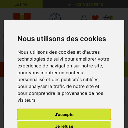
LE MAG’
+32 4 263 56 12
MaPharmacie.be ma santé, mes conse
0
Nous utilisons des cookies
Nous utilisons des cookies et d'autres
technologies de suivi pour améliorer votre
expérience de navigation sur notre site,
Promos
Produits
pour vous montrer un contenu
personnalisé et des publicités ciblées,
CureTape
pour analyser le trafic de notre site et
pour comprendre la provenance de nos
visiteurs.
Menu/Filtres
J'accepte
1
Je refuse