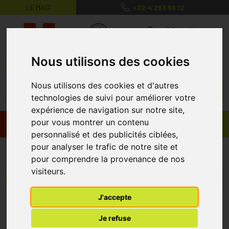
LE MAG’
+32 4 263 56 12
MaPharmacie.be ma santé, mes conse
0
Nous utilisons des cookies
Nous utilisons des cookies et d'autres
technologies de suivi pour améliorer votre
expérience de navigation sur notre site,
pour vous montrer un contenu
Promos
Produits
personnalisé et des publicités ciblées,
pour analyser le trafic de notre site et
Custodiol
pour comprendre la provenance de nos
visiteurs.
Menu/Filtres
J'accepte
* Prix normalement pratiqué dans notre officine.
Je refuse
** Réduction en ligne appliquée sur le prix pratiqué dans notre