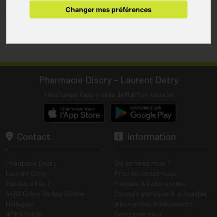
pharmacie.
Changer mes préférences
(1) Les commandes sont préparées uniquement durant les heures
d’ouverture de la pharmacie.
Tous les prix incluent la TVA – Hors frais de livraison.
Pharmacie Discry - Laurent Detry
Télécharger l’app mobile de MaPharmacie.be
Contact
Information
Pharmacie Discry
Qui sommes nous ?
Laurent Detry
Prise de rendez-vous
Rue des Alliés 2
Marques & Laboratoires
4460 Grâce-Berleur (Grâce-
Conseils pratiques & actualités
Hollogne)
Informations médicaments
APB 624601
Contactez-nous