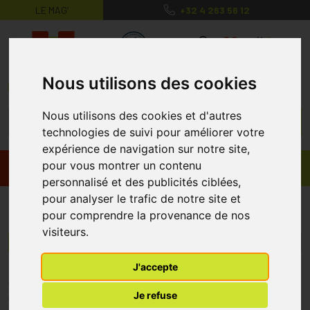
LE MAG’
+32 4 263 56 12
MaPharmacie.be ma santé, mes conse
0
Nous utilisons des cookies
Nous utilisons des cookies et d'autres
technologies de suivi pour améliorer votre
expérience de navigation sur notre site,
pour vous montrer un contenu
Promos
Produits
personnalisé et des publicités ciblées,
pour analyser le trafic de notre site et
D-vital
pour comprendre la provenance de nos
visiteurs.
Menu/Filtres
J'accepte
* Prix normalement pratiqué dans notre officine.
Je refuse
** Réduction en ligne appliquée sur le prix pratiqué dans notre