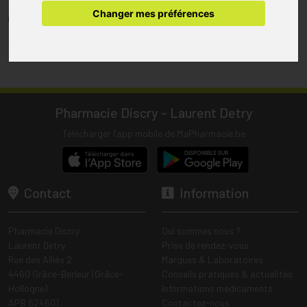
pharmacie.
Changer mes préférences
(1) Les commandes sont préparées uniquement durant les heures
d’ouverture de la pharmacie.
Tous les prix incluent la TVA – Hors frais de livraison.
Pharmacie Discry - Laurent Detry
Télécharger l’app mobile de MaPharmacie.be
Contact
Information
Pharmacie Discry
Qui sommes nous ?
Laurent Detry
Prise de rendez-vous
Rue des Alliés 2
Marques & Laboratoires
4460 Grâce-Berleur (Grâce-
Conseils pratiques & actualités
Hollogne)
Informations médicaments
APB 624601
Contactez-nous