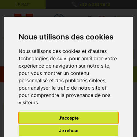
LE MAG’
+32 4 263 56 12
MaPharmacie.be ma santé, mes conse
0
Nous utilisons des cookies
Nous utilisons des cookies et d'autres
technologies de suivi pour améliorer votre
expérience de navigation sur notre site,
pour vous montrer un contenu
Promos
Produits
personnalisé et des publicités ciblées,
pour analyser le trafic de notre site et
Dental Logic
pour comprendre la provenance de nos
visiteurs.
Menu/Filtres
J'accepte
* Prix normalement pratiqué dans notre officine.
Je refuse
** Réduction en ligne appliquée sur le prix pratiqué dans notre