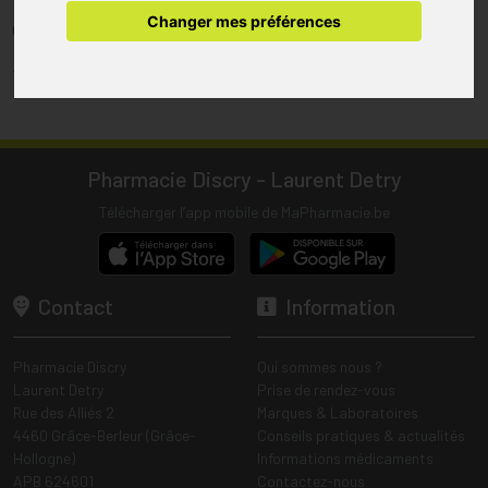
pharmacie.
Changer mes préférences
(1) Les commandes sont préparées uniquement durant les heures
d’ouverture de la pharmacie.
Tous les prix incluent la TVA – Hors frais de livraison.
Pharmacie Discry - Laurent Detry
Télécharger l’app mobile de MaPharmacie.be
Contact
Information
Pharmacie Discry
Qui sommes nous ?
Laurent Detry
Prise de rendez-vous
Rue des Alliés 2
Marques & Laboratoires
4460 Grâce-Berleur (Grâce-
Conseils pratiques & actualités
Hollogne)
Informations médicaments
APB 624601
Contactez-nous