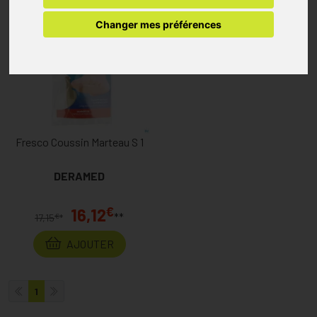
Changer mes préférences
Fresco Coussin Marteau S 1
DERAMED
€
16,12
**
€
17,15
*
AJOUTER
1