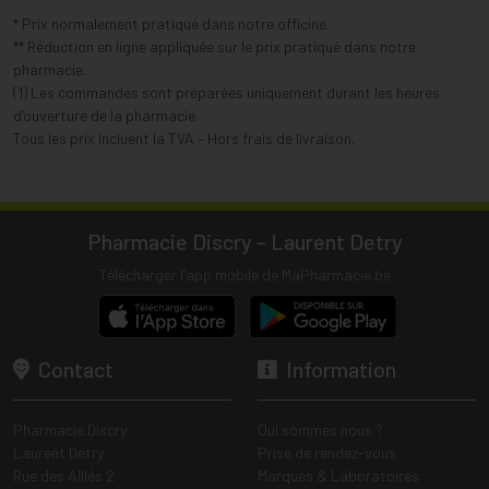
* Prix normalement pratiqué dans notre officine.
** Réduction en ligne appliquée sur le prix pratiqué dans notre
pharmacie.
(1) Les commandes sont préparées uniquement durant les heures
d’ouverture de la pharmacie.
Tous les prix incluent la TVA – Hors frais de livraison.
Pharmacie Discry - Laurent Detry
Télécharger l’app mobile de MaPharmacie.be
Contact
Information
Pharmacie Discry
Qui sommes nous ?
Laurent Detry
Prise de rendez-vous
Rue des Alliés 2
Marques & Laboratoires