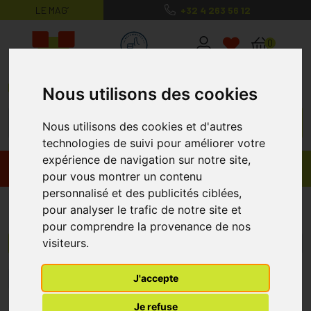
LE MAG’
+32 4 263 56 12
MaPharmacie.be ma santé, mes conse
0
Nous utilisons des cookies
Nous utilisons des cookies et d'autres
technologies de suivi pour améliorer votre
expérience de navigation sur notre site,
Promos
Produits
pour vous montrer un contenu
personnalisé et des publicités ciblées,
Deramed
pour analyser le trafic de notre site et
pour comprendre la provenance de nos
visiteurs.
Menu/Filtres
J'accepte
1
Je refuse