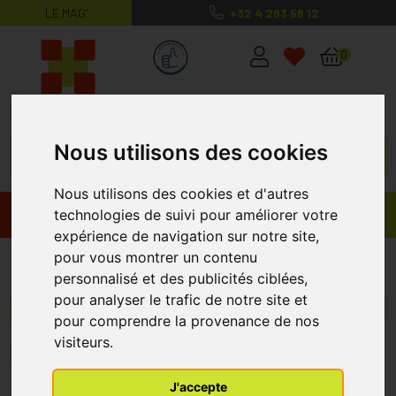
LE MAG’
+32 4 263 56 12
MaPharmacie.be ma santé, mes conse
0
Nous utilisons des cookies
Nous utilisons des cookies et d'autres
Promos
Produits
technologies de suivi pour améliorer votre
expérience de navigation sur notre site,
pour vous montrer un contenu
Dermaplast
personnalisé et des publicités ciblées,
pour analyser le trafic de notre site et
Menu/Filtres
pour comprendre la provenance de nos
visiteurs.
1
J'accepte