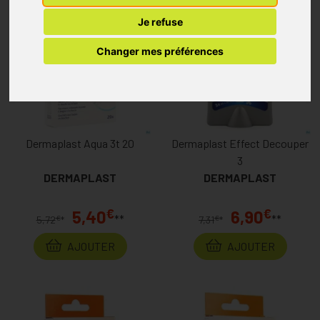
Je refuse
Changer mes préférences
Dermaplast Aqua 3t 20
Dermaplast Effect Decouper
3
DERMAPLAST
DERMAPLAST
€
€
5,40
6,90
**
**
€
€
5,72
*
7,31
*
AJOUTER
AJOUTER