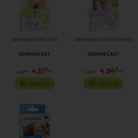
Dermaplast Kids 2t 20
Dermaplast Soft 6x10mm 10
DERMAPLAST
DERMAPLAST
€
€
4,51
4,94
**
**
€
€
4,78
*
5,24
*
AJOUTER
AJOUTER