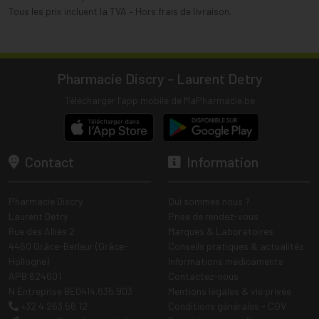
Tous les prix incluent la TVA – Hors frais de livraison.
Pharmacie Discry - Laurent Detry
Télécharger l’app mobile de MaPharmacie.be
Contact
Information
Pharmacie Discry
Qui sommes nous ?
Laurent Detry
Prise de rendez-vous
Rue des Alliés 2
Marques & Laboratoires
4460 Grâce-Berleur (Grâce-
Conseils pratiques & actualités
Hollogne)
Informations médicaments
APB 624601
Contactez-nous
N Entreprise BE0414.635.903
Mentions légales & vie privée
+32 4 263 56 12
Conditions générales - CGV