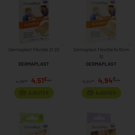
Dermaplast Flexible 2t 20
Dermaplast Flexible 6x10cm
10
DERMAPLAST
DERMAPLAST
€
€
4,51
4,94
**
**
€
€
4,78
*
5,24
*
AJOUTER
AJOUTER