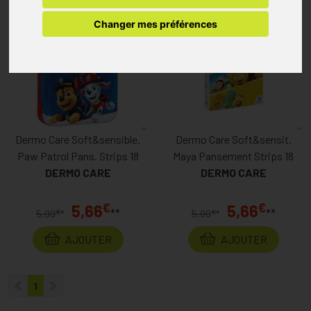
Changer mes préférences
Dermo Care Soft&sensible.
Dermo Care Soft&sensit.
Paw Patrol Pans. Strips 18
Maya Pansement Strips 18
DERMO CARE
DERMO CARE
€
€
5,66
5,66
**
**
€
€
5,99
*
5,99
*
AJOUTER
AJOUTER
1