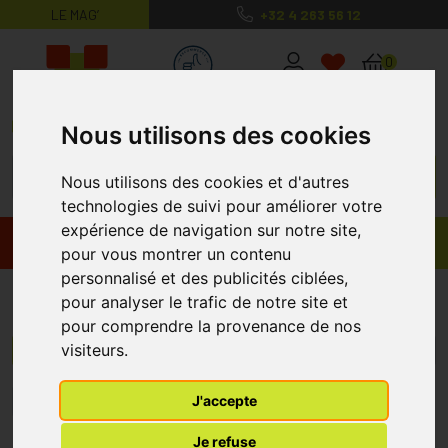
LE MAG’
+32 4 263 56 12
MaPharmacie.be ma santé, mes conse
0
Nous utilisons des cookies
Nous utilisons des cookies et d'autres
technologies de suivi pour améliorer votre
expérience de navigation sur notre site,
Promos
Produits
pour vous montrer un contenu
personnalisé et des publicités ciblées,
Dermo Care
pour analyser le trafic de notre site et
pour comprendre la provenance de nos
visiteurs.
Menu/Filtres
J'accepte
1
Je refuse