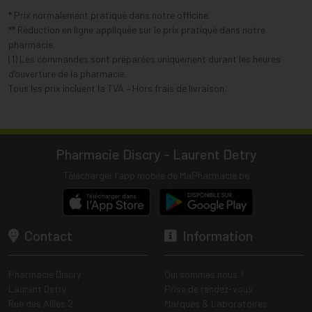
* Prix normalement pratiqué dans notre officine.
** Réduction en ligne appliquée sur le prix pratiqué dans notre
pharmacie.
(1) Les commandes sont préparées uniquement durant les heures
d’ouverture de la pharmacie.
Tous les prix incluent la TVA – Hors frais de livraison.
Pharmacie Discry - Laurent Detry
Télécharger l’app mobile de MaPharmacie.be
Contact
Information
Pharmacie Discry
Qui sommes nous ?
Laurent Detry
Prise de rendez-vous
Rue des Alliés 2
Marques & Laboratoires