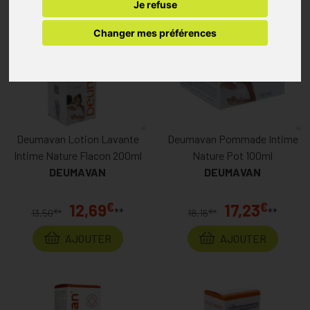
Je refuse
Changer mes préférences
Deumavan Lotion Lavante
Deumavan Pommade Intime
Intime Nature Flacon 200ml
Nature Pot 100ml
DEUMAVAN
DEUMAVAN
€
€
12,69
17,23
**
**
€
€
13,50
*
18,16
*
AJOUTER
AJOUTER