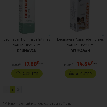
Deumavan Pommade Intimes
Deumavan Pommade Intimes
Nature Tube 125ml
Nature Tube 50ml
DEUMAVAN
DEUMAVAN
€
€
17,98
14,34
**
**
€
€
19,00
*
14,95
*
AJOUTER
AJOUTER
1
* Prix normalement pratiqué dans notre officine.