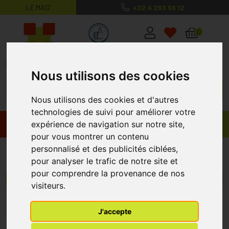
LE MAG’
+32 4 263 56 12
MaPharmacie.be ma santé, mes conse
0
Nous utilisons des cookies
Nous utilisons des cookies et d'autres
technologies de suivi pour améliorer votre
expérience de navigation sur notre site,
Promos
Produits
pour vous montrer un contenu
personnalisé et des publicités ciblées,
Deumavan
pour analyser le trafic de notre site et
pour comprendre la provenance de nos
Menu/Filtres
visiteurs.
1
J'accepte