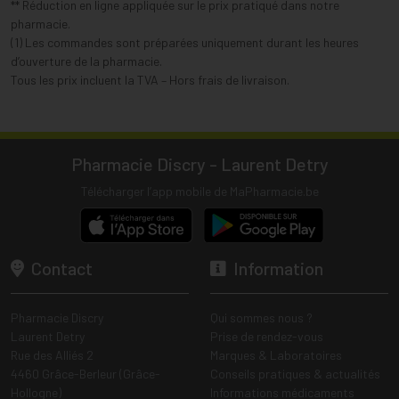
** Réduction en ligne appliquée sur le prix pratiqué dans notre
pharmacie.
(1) Les commandes sont préparées uniquement durant les heures
d’ouverture de la pharmacie.
Tous les prix incluent la TVA – Hors frais de livraison.
Pharmacie Discry - Laurent Detry
Télécharger l’app mobile de MaPharmacie.be
Contact
Information
Pharmacie Discry
Qui sommes nous ?
Laurent Detry
Prise de rendez-vous
Rue des Alliés 2
Marques & Laboratoires
4460 Grâce-Berleur (Grâce-
Conseils pratiques & actualités
Hollogne)
Informations médicaments