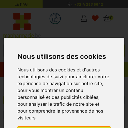
LE MAG’
+32 4 263 56 12
MaPharmacie.be ma santé, mes conse
0
Nous utilisons des cookies
Promos
Produits
Nous utilisons des cookies et d'autres
technologies de suivi pour améliorer votre
expérience de navigation sur notre site,
Difrax
pour vous montrer un contenu
personnalisé et des publicités ciblées,
Menu/Filtres
pour analyser le trafic de notre site et
pour comprendre la provenance de nos
5
10
13
14
15
16
visiteurs.