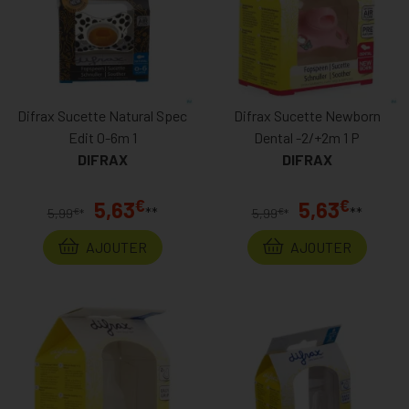
Difrax Sucette Natural Spec
Difrax Sucette Newborn
Edit 0-6m 1
Dental -2/+2m 1 P
DIFRAX
DIFRAX
€
€
5,63
5,63
**
**
€
€
5,99
*
5,99
*
AJOUTER
AJOUTER