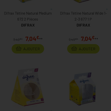
Difrax Tétine Natural Medium
Difrax Tétine Natural Wide 1-
672 2 Pièces
2-3 677 1 P
DIFRAX
DIFRAX
€
€
7,04
7,04
**
**
€
€
7,49
*
7,49
*
AJOUTER
AJOUTER