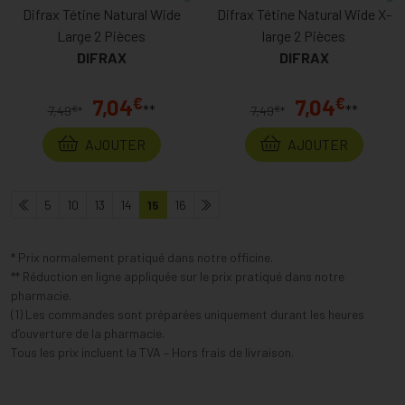
Difrax Tétine Natural Wide
Difrax Tétine Natural Wide X-
Large 2 Pièces
large 2 Pièces
DIFRAX
DIFRAX
€
€
7,04
7,04
**
**
€
€
7,49
*
7,49
*
AJOUTER
AJOUTER
5
10
13
14
15
16
* Prix normalement pratiqué dans notre officine.
** Réduction en ligne appliquée sur le prix pratiqué dans notre
pharmacie.
(1) Les commandes sont préparées uniquement durant les heures
d’ouverture de la pharmacie.
Tous les prix incluent la TVA – Hors frais de livraison.