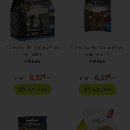
Difrax Sucette Natural Spec
Difrax Sucette Natural Spec
Edit +12m 1
Edit +6m 1 P
DIFRAX
DIFRAX
€
€
6,57
6,57
**
**
€
€
6,99
*
6,99
*
AJOUTER
AJOUTER