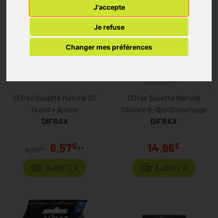
J'accepte
Je refuse
Changer mes préférences
Difrax Sucette Natural Sil
Difrax Sucette Natural
Grand + Annea
Silicone 6-12m Stone/sage
DIFRAX
DIFRAX
€
€
6,57
14,96
**
€
6,99
*
AJOUTER
AJOUTER