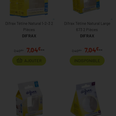
Difrax Tétine Natural 1-2-3 2
Difrax Tétine Natural Large
Pièces
673 2 Pièces
DIFRAX
DIFRAX
€
€
7,04
7,04
**
**
€
€
7,49
*
7,49
*
AJOUTER
INDISPONIBLE