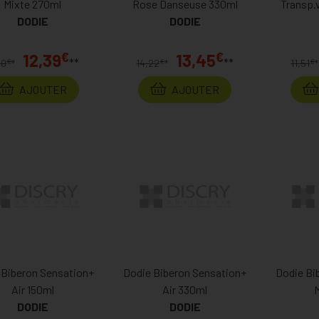
Mixte 270ml
Rose Danseuse 330ml
Transp.v
DODIE
DODIE
€
€
12,39
13,45
**
**
€
€
€
10
*
14,22
*
11,51
*
AJOUTER
AJOUTER
 Biberon Sensation+
Dodie Biberon Sensation+
Dodie Bi
Air 150ml
Air 330ml
DODIE
DODIE