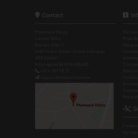
Contact
In
Pharmacie Discry
Qui som
Laurent Detry
Prise d
Rue des Alliés 2
Marques
4460 Grâce-Berleur (Grâce-Hollogne)
Conseil
APB 624601
Informa
N Entreprise BE0414.635.903
Contac
+32 4 263 56 12
Mentions
support
@
mapharmacie.be
Conditi
Données
Cookies
Mes pré
Su
Facebo
Instagr