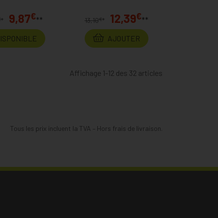
€
€
9,87
12,39
**
**
€
€
*
13,10
*
DISPONIBLE
AJOUTER
Affichage 1-12 des 32 articles
Tous les prix incluent la TVA – Hors frais de livraison.