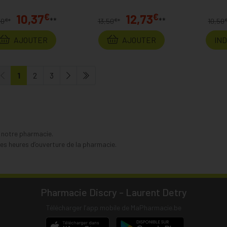
€
€
10,37
12,73
**
**
€
€
00
*
13,50
*
10,50
AJOUTER
AJOUTER
IN
1
2
3
s notre pharmacie.
s heures d’ouverture de la pharmacie.
Pharmacie Discry - Laurent Detry
Télécharger l’app mobile de MaPharmacie.be