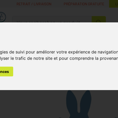
RETRAIT / LIVRAISON
PRÉPARATION GRATUITE
L
MaPharmacie.be ma santé, mes conseils, mes prix
Nutrition -
Soins Bébé et
Médecines
Minceur
B
Vitamines
Grossesse
naturelles
gies de suivi pour améliorer votre expérience de navigatio
lyser le trafic de notre site et pour comprendre la provenan
ences