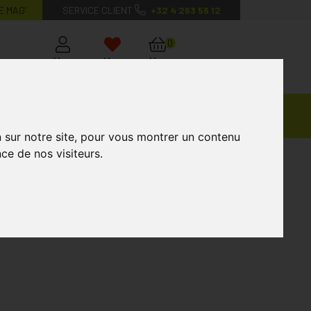
E MAG’
SERVICE CLIENT
+32 4 263 56 12
0
Mon
Mes
Mon
compte
favoris
panier
Ventes
andagisterie
Vétérinaire
Marques
Privées
n sur notre site, pour vous montrer un contenu
ce de nos visiteurs.