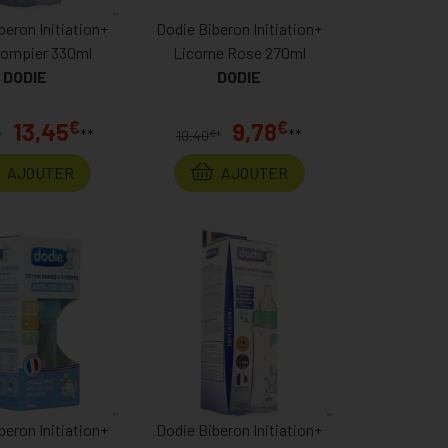
beron Initiation+
Dodie Biberon Initiation+
Pompier 330ml
Licorne Rose 270ml
DODIE
DODIE
€
€
13,45
9,78
**
**
€
*
10,40
*
AJOUTER
AJOUTER
beron Initiation+
Dodie Biberon Initiation+