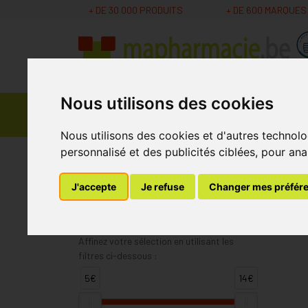
+ DE 30 000 PRODUITS
+ DE 600 MARQUES
Nous utilisons des cookies
Parapharmacie -
Promos
Médicaments
Cosmétiques
Nous utilisons des cookies et d'autres technolo
personnalisé et des publicités ciblées, pour ana
MaPharmacie.be
Dodie
J'accepte
Je refuse
Changer mes préfér
Dodie
Affinez votre sélection en utilisant les
filtres ci-dessous :
5€
14€