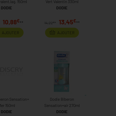
alent.lag. 150ml
Vert Valentin 330ml
DODIE
DODIE
€
€
10,88
13,45
**
**
€
14,22
*
AJOUTER
AJOUTER
beron Sensation+
Dodie Biberon
Mer 150ml
Sensation+air 270ml
DODIE
DODIE