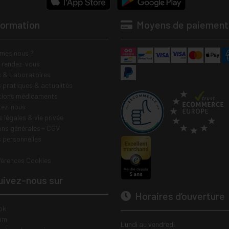
formation
Moyens de paiement
mes nous ?
e rendez-vous
 & Laboratoires
s pratiques & actualités
tions médicaments
tez-nous
 légales & vie privée
ons générales - CGV
 personnelles
férences Cookies
ivez-nous sur
Horaires d’ouverture
ok
am
Lundi au vendredi