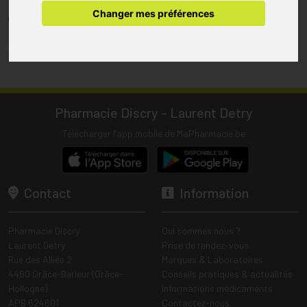
pharmacie.
Changer mes préférences
(1) Les commandes sont préparées uniquement durant les heures
d’ouverture de la pharmacie.
Tous les prix incluent la TVA – Hors frais de livraison.
Pharmacie Discry - Laurent Detry
Télécharger l’app mobile de MaPharmacie.be
Contact
Information
Pharmacie Discry
Qui sommes nous ?
Laurent Detry
Prise de rendez-vous
Rue des Alliés 2
Marques & Laboratoires
4460 Grâce-Berleur (Grâce-
Conseils pratiques & actualités
Hollogne)
Informations médicaments
APB 624601
Contactez-nous