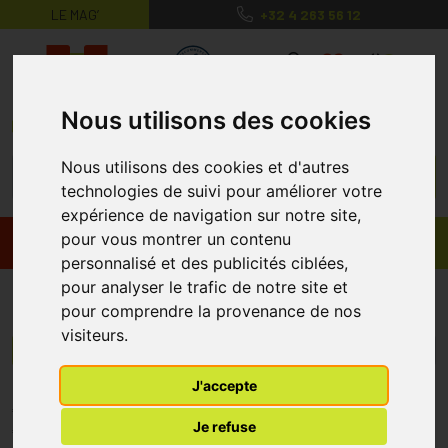
LE MAG’
+32 4 263 56 12
MaPharmacie.be ma santé, mes conse
0
Nous utilisons des cookies
Nous utilisons des cookies et d'autres
technologies de suivi pour améliorer votre
expérience de navigation sur notre site,
pour vous montrer un contenu
Promos
Produits
personnalisé et des publicités ciblées,
pour analyser le trafic de notre site et
Doliva
pour comprendre la provenance de nos
visiteurs.
Menu/Filtres
J'accepte
* Prix normalement pratiqué dans notre officine.
Je refuse
** Réduction en ligne appliquée sur le prix pratiqué dans notre