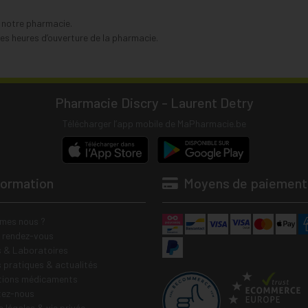
s notre pharmacie.
s heures d’ouverture de la pharmacie.
Pharmacie Discry - Laurent Detry
Télécharger l’app mobile de MaPharmacie.be
formation
Moyens de paiement
mes nous ?
e rendez-vous
 & Laboratoires
s pratiques & actualités
tions médicaments
tez-nous
 légales & vie privée