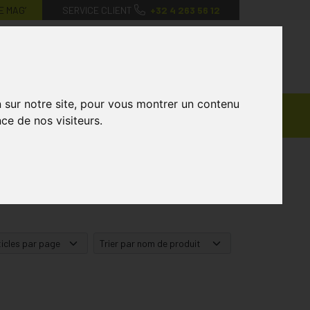
E MAG’
SERVICE CLIENT
+32 4 263 56 12
0
Mon
Mes
Mon
compte
favoris
panier
n sur notre site, pour vous montrer un contenu
Ventes
andagisterie
Vétérinaire
Marques
ce de nos visiteurs.
Privées