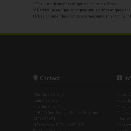
* Prix normalement pratiqué dans notre officine.
** Réduction en ligne appliquée sur le prix pratiqué dan
(1) Les commandes sont préparées uniquement durant le
Contact
In
Pharmacie Discry
Qui som
Laurent Detry
Prise d
Rue des Alliés 2
Marques
4460 Grâce-Berleur (Grâce-Hollogne)
Conseil
APB 624601
Informa
N Entreprise BE0414.635.903
Contac
+32 4 263 56 12
Mentions