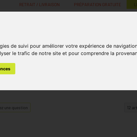
RETRAIT / LIVRAISON
PRÉPARATION GRATUITE
L
MaPharmacie.be ma santé, mes conseils, mes prix
gies de suivi pour améliorer votre expérience de navigatio
Nutrition -
Soins Bébé et
Médecines
Minceur
B
lyser le trafic de notre site et pour comprendre la provenan
Vitamines
Grossesse
naturelles
ences
z une question