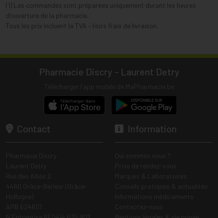
(1) Les commandes sont préparées uniquement durant les heures
d’ouverture de la pharmacie.
Tous les prix incluent la TVA – Hors frais de livraison.
Pharmacie Discry - Laurent Detry
Télécharger l’app mobile de MaPharmacie.be
Contact
Information
Pharmacie Discry
Qui sommes nous ?
Laurent Detry
Prise de rendez-vous
Rue des Alliés 2
Marques & Laboratoires
4460 Grâce-Berleur (Grâce-
Conseils pratiques & actualités
Hollogne)
Informations médicaments
APB 624601
Contactez-nous
N Entreprise BE0414.635.903
Mentions légales & vie privée