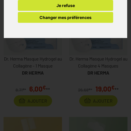
Je refuse
%
%
-31
-29
Changer mes préférences
Dr. Herma Masque Hydrogel au
Dr. Herma Masque Hydrogel au
Collagène - 1 Masque
Collagène 4 Masques
DR HERMA
DR HERMA
€
€
6,00
19,00
**
**
€
€
8,71
*
26,68
*
AJOUTER
AJOUTER