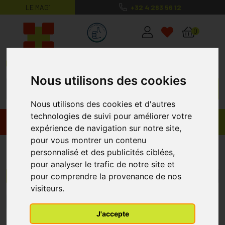
LE MAG’
+32 4 263 56 12
MaPharmacie.be ma santé, mes conse
0
Nous utilisons des cookies
Nous utilisons des cookies et d'autres
technologies de suivi pour améliorer votre
Promos
Produits
expérience de navigation sur notre site,
pour vous montrer un contenu
Dr Herma
personnalisé et des publicités ciblées,
pour analyser le trafic de notre site et
pour comprendre la provenance de nos
Menu/Filtres
visiteurs.
1
J'accepte