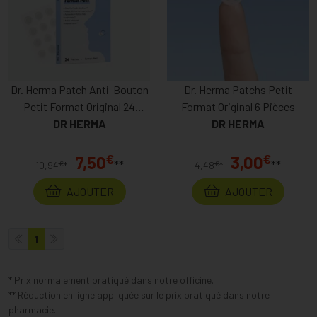
Dr. Herma Patch Anti-Bouton
Dr. Herma Patchs Petit
Petit Format Original 24
Format Original 6 Pièces
DR HERMA
Pièces
DR HERMA
€
€
7,50
3,00
**
**
€
€
10,94
*
4,48
*
AJOUTER
AJOUTER
1
* Prix normalement pratiqué dans notre officine.
** Réduction en ligne appliquée sur le prix pratiqué dans notre
pharmacie.