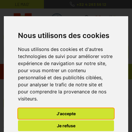
LE MAG’
+32 4 263 56 12
MaPharmacie.be ma santé, mes conse
0
Nous utilisons des cookies
Nous utilisons des cookies et d'autres
technologies de suivi pour améliorer votre
expérience de navigation sur notre site,
pour vous montrer un contenu
Promos
Produits
personnalisé et des publicités ciblées,
pour analyser le trafic de notre site et
Dr Renaud
pour comprendre la provenance de nos
visiteurs.
Menu/Filtres
J'accepte
* Prix normalement pratiqué dans notre officine.
Je refuse
** Réduction en ligne appliquée sur le prix pratiqué dans notre