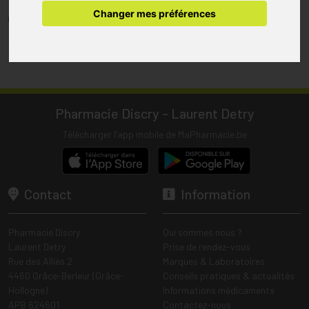
pharmacie.
Changer mes préférences
(1) Les commandes sont préparées uniquement durant les heures
d’ouverture de la pharmacie.
Tous les prix incluent la TVA – Hors frais de livraison.
Pharmacie Discry - Laurent Detry
Télécharger l’app mobile de MaPharmacie.be
Contact
Information
Pharmacie Discry
Qui sommes nous ?
Laurent Detry
Prise de rendez-vous
Rue des Alliés 2
Marques & Laboratoires
4460 Grâce-Berleur (Grâce-
Conseils pratiques & actualités
Hollogne)
Informations médicaments
APB 624601
Contactez-nous