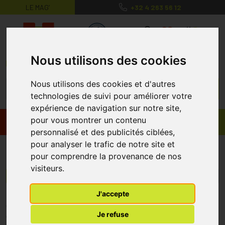
LE MAG’
+32 4 263 56 12
MaPharmacie.be ma santé, mes conse
0
Nous utilisons des cookies
Nous utilisons des cookies et d'autres
technologies de suivi pour améliorer votre
expérience de navigation sur notre site,
pour vous montrer un contenu
Promos
Produits
personnalisé et des publicités ciblées,
pour analyser le trafic de notre site et
Droplet
pour comprendre la provenance de nos
visiteurs.
Menu/Filtres
J'accepte
* Prix normalement pratiqué dans notre officine.
Je refuse
** Réduction en ligne appliquée sur le prix pratiqué dans notre