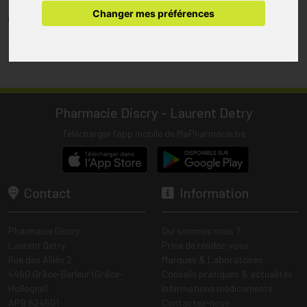
pharmacie.
Changer mes préférences
(1) Les commandes sont préparées uniquement durant les heures
d’ouverture de la pharmacie.
Tous les prix incluent la TVA – Hors frais de livraison.
Pharmacie Discry - Laurent Detry
Télécharger l’app mobile de MaPharmacie.be
Contact
Information
Pharmacie Discry
Qui sommes nous ?
Laurent Detry
Prise de rendez-vous
Rue des Alliés 2
Marques & Laboratoires
4460 Grâce-Berleur (Grâce-
Conseils pratiques & actualités
Hollogne)
Informations médicaments
APB 624601
Contactez-nous