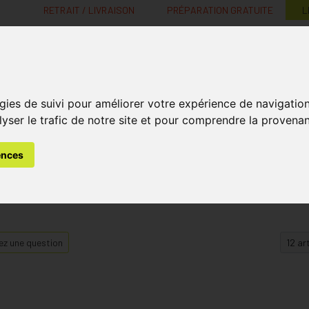
RETRAIT / LIVRAISON
PRÉPARATION GRATUITE
L
MaPharmacie.be ma santé, mes conseils, mes prix
gies de suivi pour améliorer votre expérience de navigatio
Nutrition -
Soins Bébé et
Médecines
Minceur
B
lyser le trafic de notre site et pour comprendre la provenan
Vitamines
Grossesse
naturelles
ences
z une question