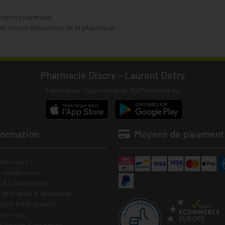
s notre pharmacie.
s heures d’ouverture de la pharmacie.
Pharmacie Discry - Laurent Detry
Télécharger l’app mobile de MaPharmacie.be
formation
Moyens de paiement
mes nous ?
e rendez-vous
 & Laboratoires
s pratiques & actualités
tions médicaments
tez-nous
 légales & vie privée