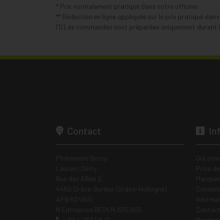
* Prix normalement pratiqué dans notre officine.
** Réduction en ligne appliquée sur le prix pratiqué dan
(1) Les commandes sont préparées uniquement durant le
Contact
In
Pharmacie Discry
Qui som
Laurent Detry
Prise d
Rue des Alliés 2
Marques
4460 Grâce-Berleur (Grâce-Hollogne)
Conseil
APB 624601
Informa
N Entreprise BE0414.635.903
Contac
+32 4 263 56 12
Mentions