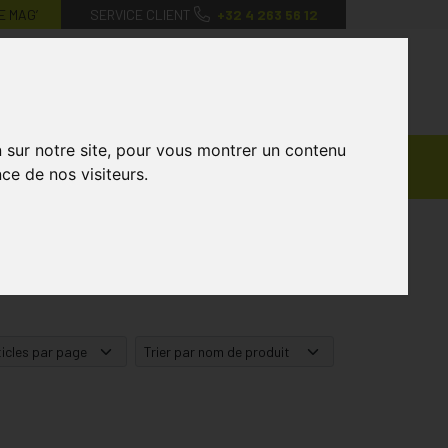
E MAG’
SERVICE CLIENT
+32 4 263 56 12
0
Mon
Mes
Mon
compte
favoris
panier
n sur notre site, pour vous montrer un contenu
Ventes
andagisterie
Vétérinaire
Marques
ce de nos visiteurs.
Privées