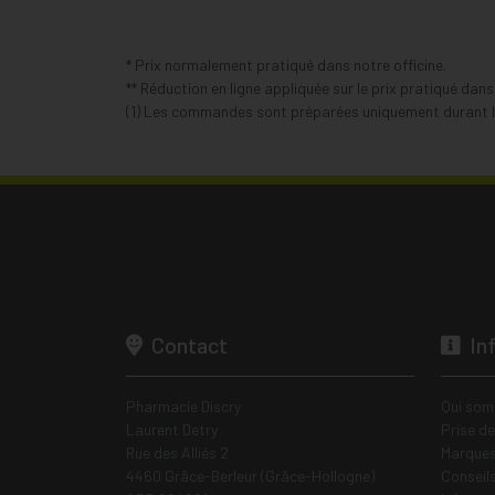
* Prix normalement pratiqué dans notre officine.
** Réduction en ligne appliquée sur le prix pratiqué dan
(1) Les commandes sont préparées uniquement durant le
Contact
In
Pharmacie Discry
Qui som
Laurent Detry
Prise d
Rue des Alliés 2
Marques
4460 Grâce-Berleur (Grâce-Hollogne)
Conseil