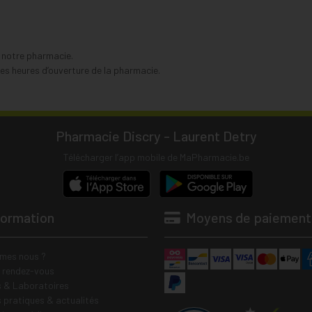
s notre pharmacie.
s heures d’ouverture de la pharmacie.
Pharmacie Discry - Laurent Detry
Télécharger l’app mobile de MaPharmacie.be
formation
Moyens de paiement
mes nous ?
e rendez-vous
 & Laboratoires
s pratiques & actualités