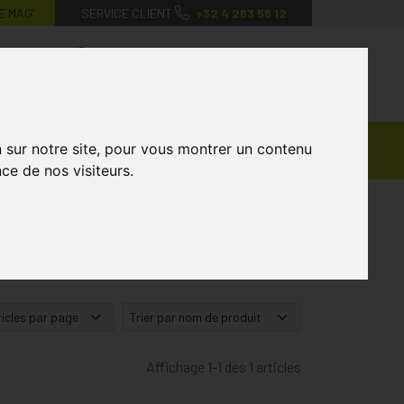
E MAG’
SERVICE CLIENT
+32 4 263 56 12
0
Mon
Mes
Mon
compte
favoris
panier
Ventes
n sur notre site, pour vous montrer un contenu
andagisterie
Vétérinaire
Marques
Privées
ce de nos visiteurs.
Affichage 1-1 des 1 articles