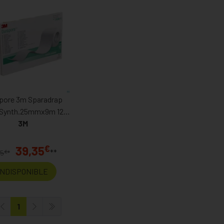
pore 3m Sparadrap
 Synth.25mmx9m 12
1538/1
3M
€
39,35
**
€
75
*
INDISPONIBLE
1