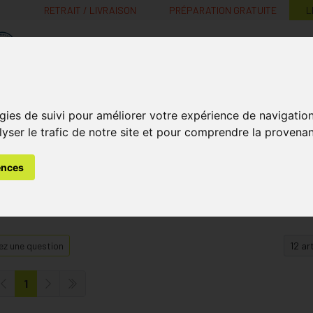
RETRAIT / LIVRAISON
PRÉPARATION GRATUITE
L
MaPharmacie.be ma santé, mes conseils, mes prix
Nutrition -
Soins Bébé et
Médecines
gies de suivi pour améliorer votre expérience de navigatio
Minceur
B
Vitamines
Grossesse
naturelles
lyser le trafic de notre site et pour comprendre la provenan
ences
z une question
1