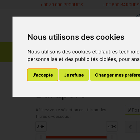
+ DE 30 000 PRODUITS
+ DE 600 MARQUES
Nous utilisons des cookies
Parapharmacie -
Nous utilisons des cookies et d'autres technolo
Promos
Médicaments
Cosmétiques
personnalisé et des publicités ciblées, pour ana
MaPharmacie.be
Durapore
J'accepte
Je refuse
Changer mes préfér
Durapore
Affinez votre sélection en utilisant les
Pose
filtres ci-dessous :
39€
40€