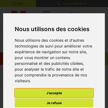
LE MAG’
+32 4 263 56 12
MaPharmacie.be ma santé, mes conse
0
Nous utilisons des cookies
Nous utilisons des cookies et d'autres
technologies de suivi pour améliorer votre
expérience de navigation sur notre site,
pour vous montrer un contenu
Promos
Produits
personnalisé et des publicités ciblées,
pour analyser le trafic de notre site et
Durolane
pour comprendre la provenance de nos
visiteurs.
Menu/Filtres
J'accepte
* Prix normalement pratiqué dans notre officine.
Je refuse
** Réduction en ligne appliquée sur le prix pratiqué dans notre