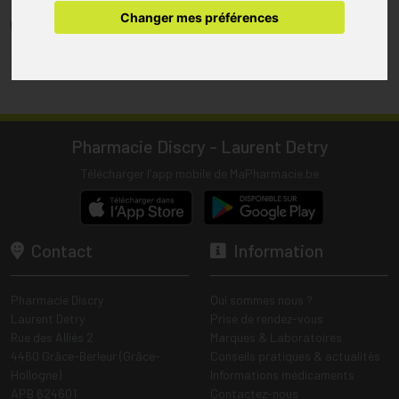
pharmacie.
Changer mes préférences
(1) Les commandes sont préparées uniquement durant les heures
d’ouverture de la pharmacie.
Tous les prix incluent la TVA – Hors frais de livraison.
Pharmacie Discry - Laurent Detry
Télécharger l’app mobile de MaPharmacie.be
Contact
Information
Pharmacie Discry
Qui sommes nous ?
Laurent Detry
Prise de rendez-vous
Rue des Alliés 2
Marques & Laboratoires
4460 Grâce-Berleur (Grâce-
Conseils pratiques & actualités
Hollogne)
Informations médicaments
APB 624601
Contactez-nous