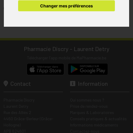
pharmacie.
Changer mes préférences
(1) Les commandes sont préparées uniquement durant les heures
d’ouverture de la pharmacie.
Tous les prix incluent la TVA – Hors frais de livraison.
Pharmacie Discry - Laurent Detry
Télécharger l’app mobile de MaPharmacie.be
Contact
Information
Pharmacie Discry
Qui sommes nous ?
Laurent Detry
Prise de rendez-vous
Rue des Alliés 2
Marques & Laboratoires
4460 Grâce-Berleur (Grâce-
Conseils pratiques & actualités
Hollogne)
Informations médicaments
APB 624601
Contactez-nous