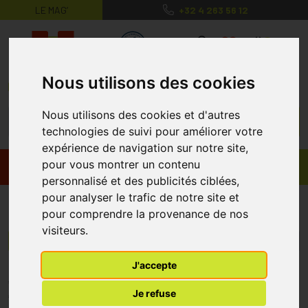
LE MAG’
+32 4 263 56 12
MaPharmacie.be ma santé, mes conse
0
Nous utilisons des cookies
Nous utilisons des cookies et d'autres
technologies de suivi pour améliorer votre
expérience de navigation sur notre site,
pour vous montrer un contenu
Promos
Produits
personnalisé et des publicités ciblées,
pour analyser le trafic de notre site et
Dynamin Kids
pour comprendre la provenance de nos
visiteurs.
Menu/Filtres
J'accepte
* Prix normalement pratiqué dans notre officine.
Je refuse
** Réduction en ligne appliquée sur le prix pratiqué dans notre