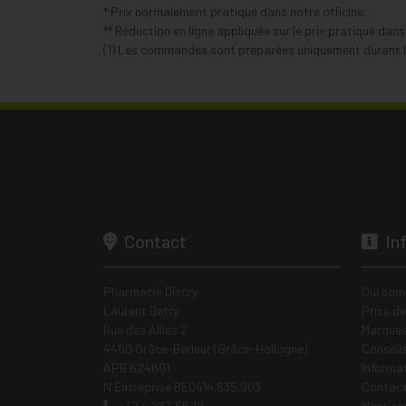
* Prix normalement pratiqué dans notre officine.
** Réduction en ligne appliquée sur le prix pratiqué dan
(1) Les commandes sont préparées uniquement durant le
Contact
In
Pharmacie Discry
Qui som
Laurent Detry
Prise d
Rue des Alliés 2
Marques
4460 Grâce-Berleur (Grâce-Hollogne)
Conseil
APB 624601
Informa
N Entreprise BE0414.635.903
Contac
+32 4 263 56 12
Mentions