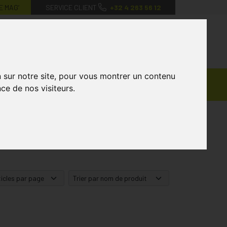
E MAG’
SERVICE CLIENT
+32 4 263 56 12
0
Mon
Mes
Mon
compte
favoris
panier
n sur notre site, pour vous montrer un contenu
Ventes
andagisterie
Vétérinaire
Marques
ce de nos visiteurs.
Privées