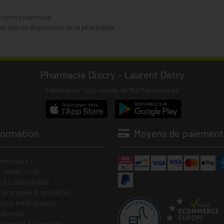
s notre pharmacie.
s heures d’ouverture de la pharmacie.
Pharmacie Discry - Laurent Detry
Télécharger l’app mobile de MaPharmacie.be
formation
Moyens de paiement
mes nous ?
e rendez-vous
 & Laboratoires
s pratiques & actualités
tions médicaments
tez-nous
 légales & vie privée