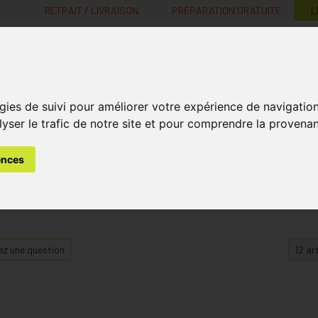
RETRAIT / LIVRAISON
PRÉPARATION GRATUITE
L
MaPharmacie.be ma santé, mes conseils, mes prix
gies de suivi pour améliorer votre expérience de navigatio
Nutrition -
Soins Bébé et
Médecines
Minceur
B
lyser le trafic de notre site et pour comprendre la provenan
Vitamines
Grossesse
naturelles
ences
z une question