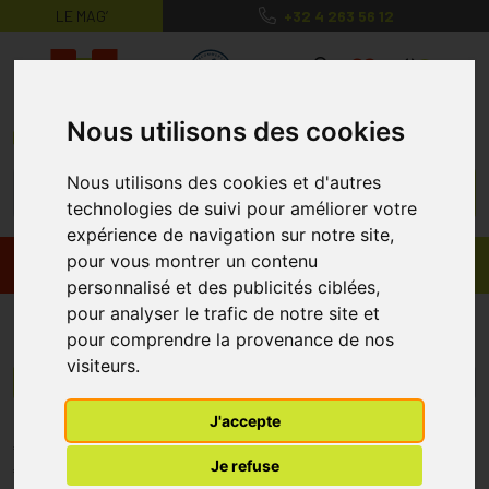
LE MAG’
+32 4 263 56 12
MaPharmacie.be ma santé, mes conse
0
Nous utilisons des cookies
Nous utilisons des cookies et d'autres
technologies de suivi pour améliorer votre
expérience de navigation sur notre site,
pour vous montrer un contenu
Promos
Produits
personnalisé et des publicités ciblées,
pour analyser le trafic de notre site et
Eclae
pour comprendre la provenance de nos
visiteurs.
Menu/Filtres
J'accepte
* Prix normalement pratiqué dans notre officine.
Je refuse
** Réduction en ligne appliquée sur le prix pratiqué dans notre