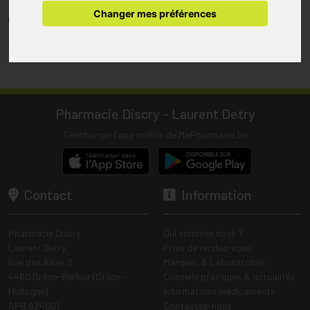
pharmacie.
Changer mes préférences
(1) Les commandes sont préparées uniquement durant les heures
d’ouverture de la pharmacie.
Tous les prix incluent la TVA – Hors frais de livraison.
Pharmacie Discry - Laurent Detry
Télécharger l’app mobile de MaPharmacie.be
Contact
Information
Pharmacie Discry
Qui sommes nous ?
Laurent Detry
Prise de rendez-vous
Rue des Alliés 2
Marques & Laboratoires
4460 Grâce-Berleur (Grâce-
Conseils pratiques & actualités
Hollogne)
Informations médicaments
APB 624601
Contactez-nous